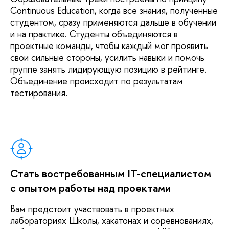
Continuous Education, когда все знания, полученные
Физика
10 / 5 / —
2 года
Очная
студентом, сразу применяются дальше в обучении
и на практике. Студенты объединяются в
проектные команды, чтобы каждый мог проявить
свои сильные стороны, усилить навыки и помочь
группе занять лидирующую позицию в рейтинге.
Объединение происходит по результатам
UX-аналитика
15/ 20 / 3
2 года
Очная
и проектирование
тестирования.
информационных
систем
Вычислительная
7 / 10 / —
2 года
Очная
биология
и биоинформатика
Стать востребованным IT-специалистом
с опытом работы над проектами
Вам предстоит участвовать в проектных
Проектирование и
— / 20 / —
2 года
Очная,
лабораториях Школы, хакатонах и соревнованиях,
разработка
онлайн