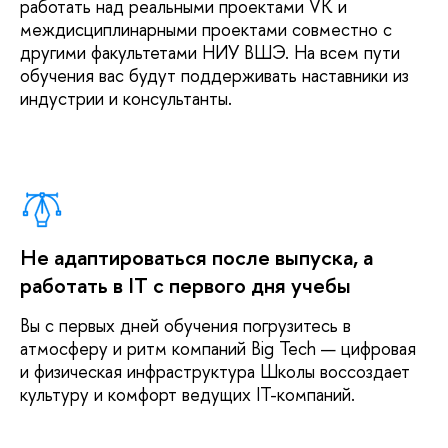
работать над реальными проектами VK и
высоконагруженных
междисциплинарными проектами совместно с
информационных
другими факультетами НИУ ВШЭ. На всем пути
систем
обучения вас будут поддерживать наставники из
индустрии и консультанты.
* - справочно, данные для поступающих в 2026 году
будут опубликованы позднее.
Не адаптироваться после выпуска, а
работать в IT с первого дня учебы
Вы с первых дней обучения погрузитесь в
атмосферу и ритм компаний Big Tech — цифровая
и физическая инфраструктура Школы воссоздает
культуру и комфорт ведущих IT-компаний.