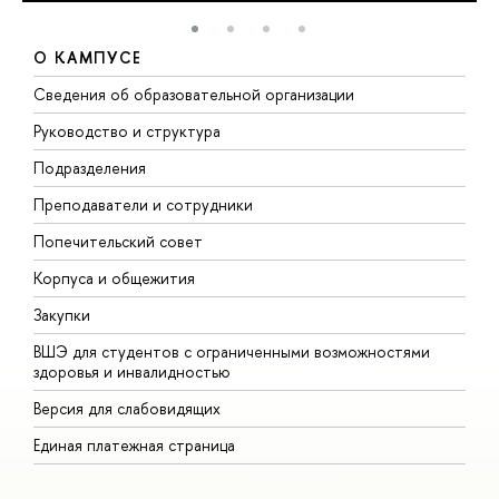
О КАМПУСЕ
Сведения об образовательной организации
М
Руководство и структура
М
Подразделения
Д
Преподаватели и сотрудники
О
Попечительский совет
П
Корпуса и общежития
П
Закупки
Д
ВШЭ для студентов с ограниченными возможностями
Д
здоровья и инвалидностью
А
Версия для слабовидящих
О
Единая платежная страница