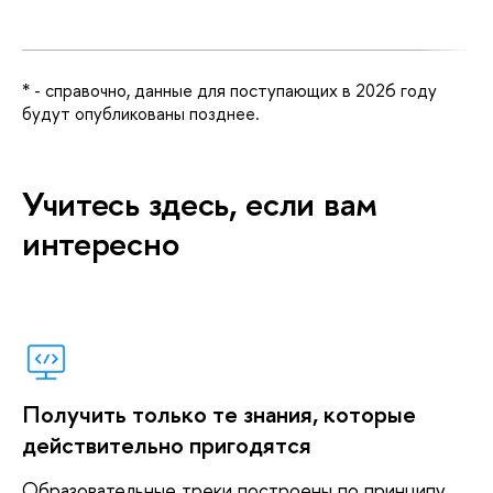
* - справочно, данные для поступающих в 2026 году
будут опубликованы позднее.
Магистерские программы
Аспирантура
Учитесь здесь, если вам
Компьютерные науки
Название программы
Количество
Срок
Форма
интересно
Математика и механика
мест:
обучения
обучения
бюджетные /
Математическое и программное обеспечение
платные* /
платные для
вычислительных систем
иностранцев*
Физика полупроводников
Машинное
30/ 20 / 3
2 года
Очная
обучение и анализ
Получить только те знания, которые
данных
действительно пригодятся
Образовательные треки построены по принципу