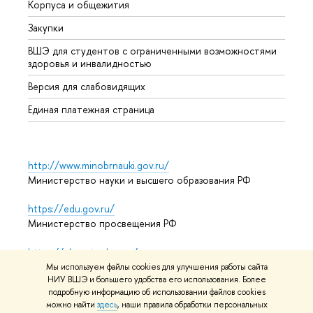
Корпуса и общежития
Прием
Закупки
Дипл
ВШЭ для студентов с ограниченными возможностями
Допол
здоровья и инвалидностью
Аспир
Версия для слабовидящих
Обрат
Единая платежная страница
http://www.minobrnauki.gov.ru/
Министерство науки и высшего образования РФ
https://edu.gov.ru/
Министерство просвещения РФ
https://elearning.hse.ru/mooc
Массовые открытые онлайн-курсы
Мы используем файлы cookies для улучшения работы сайта
НИУ ВШЭ и большего удобства его использования. Более
подробную информацию об использовании файлов cookies
можно найти
здесь
, наши правила обработки персональных