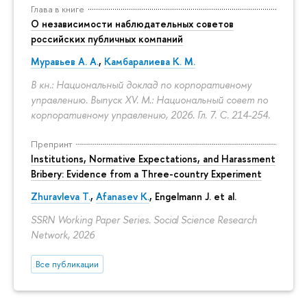
Глава в книге
О независимости наблюдательных советов
российских публичных компаний
Муравьев А. А.
,
Камбаралиева К. М.
В кн.: Национальный доклад по корпоративному
управлению. Выпуск XV. М.: Национальный совет по
корпоративному управлению, 2026. Гл. 7.
С. 214-254.
Препринт
Institutions, Normative Expectations, and Harassment
Bribery: Evidence from a Three-country Experiment
Zhuravleva T.
,
Afanasev K.
, Engelmann J. et al.
SSRN Working Paper Series. Social Science Research
Network, 2026
Все публикации