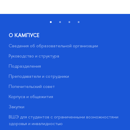
О КАМПУСЕ
Сведения об образовательной организации
М
Руководство и структура
М
Подразделения
Д
Преподаватели и сотрудники
О
Попечительский совет
П
Корпуса и общежития
П
Закупки
Д
ВШЭ для студентов с ограниченными возможностями
Д
здоровья и инвалидностью
А