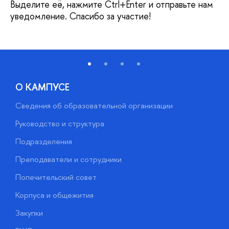
Выделите её, нажмите Ctrl+Enter и отправьте нам
уведомление. Спасибо за участие!
О КАМПУСЕ
Сведения об образовательной организации
М
Руководство и структура
М
Подразделения
Д
Преподаватели и сотрудники
О
Попечительский совет
П
Корпуса и общежития
П
Закупки
Д