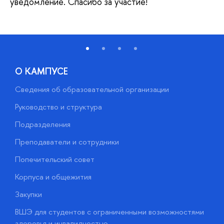
уведомление. Спасибо за участие!
О КАМПУСЕ
Сведения об образовательной организации
М
Руководство и структура
М
Подразделения
Д
Преподаватели и сотрудники
О
Попечительский совет
П
Корпуса и общежития
П
Закупки
Д
ВШЭ для студентов с ограниченными возможностями
Д
здоровья и инвалидностью