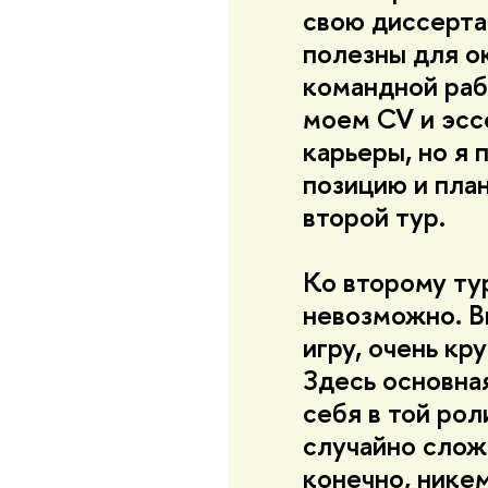
свою диссерта
полезны для о
командной рабо
моем CV и эсс
карьеры, но я 
позицию и пла
второй тур.
Ко второму тур
невозможно. В
игру, очень кр
Здесь основна
себя в той рол
случайно слож
конечно, нике