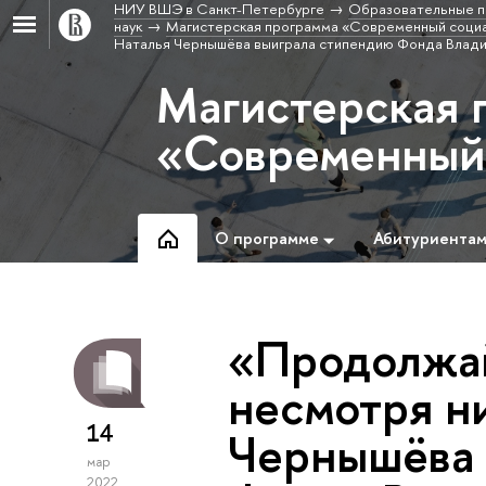
НИУ ВШЭ в Санкт-Петербурге
Образовательные п
наук
Магистерская программа «Современный социа
Наталья Чернышёва выиграла стипендию Фонда Влад
Магистерская 
«Современный 
О программе
Абитуриента
«Продолжай
несмотря ни
14
Чернышёва 
мар
2022