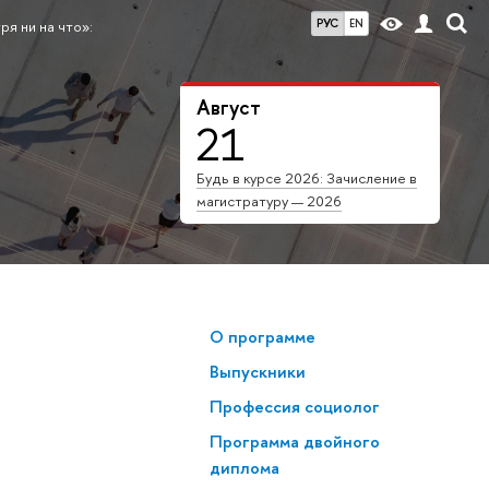
РУС
EN
я ни на что»:
Август
21
Будь в курсе 2026: Зачисление в
магистратуру — 2026
О программе
Выпускники
Профессия социолог
Программа двойного
диплома