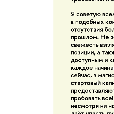
Я советую все
в подобных кон
отсутствия бо
прошлом. Не э
свежесть взгл
позиции, а та
доступным и к
каждое начина
сейчас, в маги
стартовый капи
предоставляют
пробовать все
несмотря ни на
даёт упасть ду