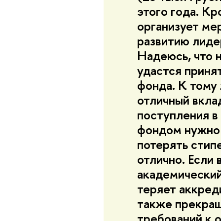
этого года. Кр
организует ме
развитию лиде
Надеюсь, что 
удастся приня
фонда. К тому
отличный вкла
поступления в
фондом нужно 
потерять стип
отлично. Если 
академический
теряет аккред
также прекращ
требований к о