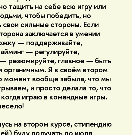
о тащить на себе всю игру или
юдьми, чтобы победить, но
 свои сильные стороны. Если
сторона заключается в умении
ржку — поддерживайте,
тайминг — регулируйте,
— резюмируйте, главное — быть
 органичным. Я в своём втором
то момент вообще забыла, что мы
грываем, и просто делала то, что
 когда играю в командные игры.
весело!
чусь на втором курсе, стипендию
лей) буду получать до июля