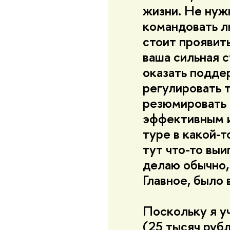
жизни. Не нужн
командовать л
стоит проявить
ваша сильная 
оказать подде
регулировать 
резюмировать 
эффективным и
туре в какой-
тут что-то выи
делаю обычно,
Главное, было 
Поскольку я у
(25 тысяч руб