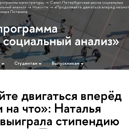
рограммы магистратуры
Санкт-Петербургская школа социальных
льный анализ»
Новости
«Продолжайте двигаться вперёд несмотр
имира Потанина
программа
социальный анализ»
м
Студентам
Выпускникам
те двигаться вперёд
 на что»: Наталья
выиграла стипендию