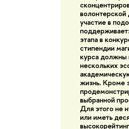
сконцентриров
волонтерской 
участие в под
поддерживает:
этапа в конку
стипендии маг
курса должны 
нескольких эс
академическу
жизнь. Кроме 
продемонстри
выбранной про
Для этого не н
или иметь дес
высокорейтинг