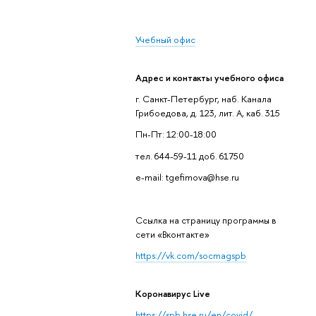
Учебный офис
Адрес и контакты учебного офиса
г. Санкт-Петербург, наб. Канала
Грибоедова, д. 123, лит. А, каб. 315
Пн-Пт: 12:00-18:00
тел. 644-59-11 доб. 61750
e-mail: tgefimova@hse.ru
Cсылка на страницу программы в
сети «Вконтакте»
https://vk.com/socmagspb
Коронавирус Live
https://spb.hse.ru/en/covid/