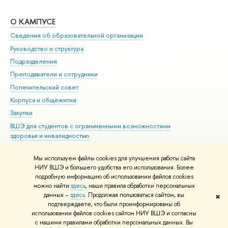
О КАМПУСЕ
ОБ
Сведения об образовательной организации
Мер
Руководство и структура
Мер
Подразделения
Дов
Преподаватели и сотрудники
Ол
Попечительский совет
При
Корпуса и общежития
При
Закупки
Ди
ВШЭ для студентов с ограниченными возможностями
До
здоровья и инвалидностью
Ас
Версия для слабовидящих
Обр
Мы используем файлы cookies для улучшения работы сайта
Единая платежная страница
НИУ ВШЭ и большего удобства его использования. Более
подробную информацию об использовании файлов cookies
можно найти
здесь
, наши правила обработки персональных
данных –
здесь
. Продолжая пользоваться сайтом, вы
✖
Редактору
подтверждаете, что были проинформированы об
© НИУ ВШЭ 1993–2026
Адреса и контакты
Условия использования
использовании файлов cookies сайтом НИУ ВШЭ и согласны
материалов
с нашими правилами обработки персональных данных. Вы
Политика конфиденциальности
Карта сайта