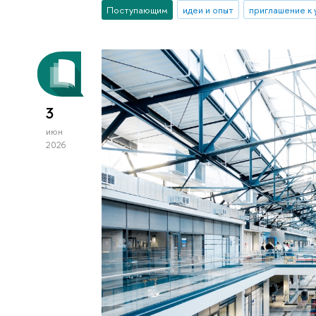
Поступающим
идеи и опыт
приглашение к
3
июн
2026