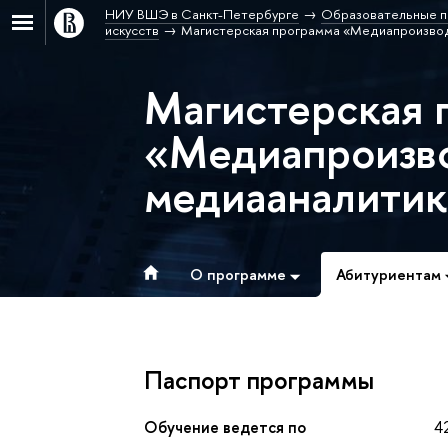
НИУ ВШЭ в Санкт-Петербурге
Образовательные п
искусств
Магистерская программа «Медиапроизвод
Магистерская 
«Медиапроизво
медиааналитик
О программе
Абитуриентам
Паспорт программы
Обучение ведется по
4