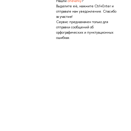
Нашли
опечатку
?
Выделите её, нажмите Ctrl+Enter и
отправьте нам уведомление. Спасибо
за участие!
Сервис предназначен только для
отправки сообщений об
орфографических и пунктуационных
ошибках.