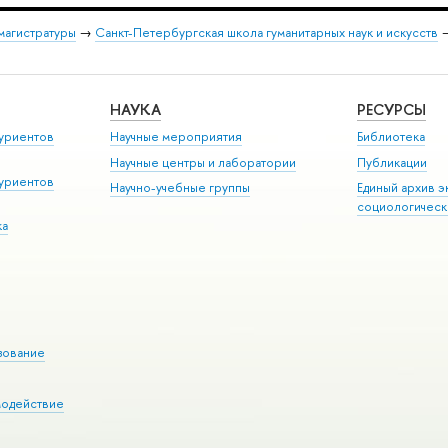
магистратуры
→
Санкт-Петербургская школа гуманитарных наук и искусств
НАУКА
РЕСУРСЫ
уриентов
Научные мероприятия
Библиотека
Научные центры и лаборатории
Публикации
уриентов
Научно-учебные группы
Единый архив э
социологическ
ка
зование
модействие