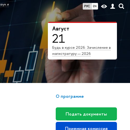
аук и
РУС
EN
Август
21
Будь в курсе 2026: Зачисление в
магистратуру — 2026
О программе
Подать документы
Приемная комиссия