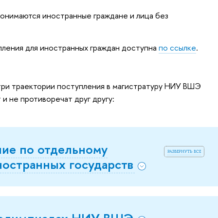
онимаются иностранные граждане и лица без
ления для иностранных граждан доступна
по ссылке
.
три траектории поступления в магистратуру НИУ ВШЭ
и не противоречат друг другу:
ние по отдельному
развернуть все
ностранных государств
в олимпиадах НИУ ВШЭ