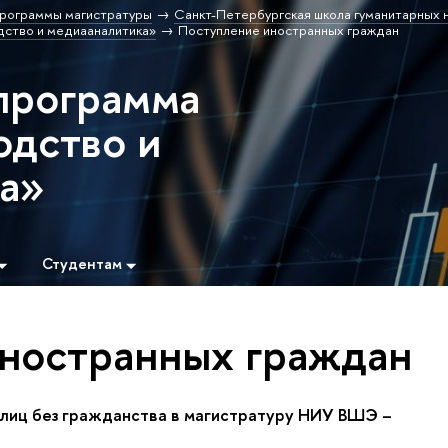
рограммы магистратуры
Санкт-Петербургская школа гуманитарных н
ство и медиааналитика»
Поступление иностранных граждан
программа
дство и
а»
Студентам
ностранных граждан
лиц без гражданства в магистратуру НИУ ВШЭ –