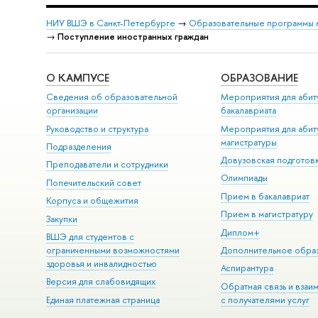
НИУ ВШЭ в Санкт-Петербурге
→
Образовательные программы 
→
Поступление иностранных граждан
О КАМПУСЕ
ОБРАЗОВАНИЕ
Сведения об образовательной
Мероприятия для абит
организации
бакалавриата
Руководство и структура
Мероприятия для абит
магистратуры
Подразделения
Довузовская подготов
Преподаватели и сотрудники
Олимпиады
Попечительский совет
Прием в бакалавриат
Корпуса и общежития
Прием в магистратуру
Закупки
Диплом+
ВШЭ для студентов с
ограниченными возможностями
Дополнительное обра
здоровья и инвалидностью
Аспирантура
Версия для слабовидящих
Обратная связь и взаи
Единая платежная страница
с получателями услуг