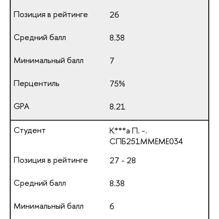
26
8.38
7
75%
8.21
К***а П. -.
СПБ251ММЕМЕ034
27 - 28
8.38
6