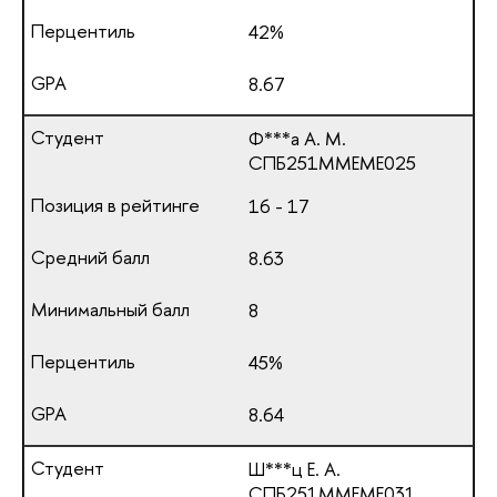
42%
8.67
Ф***а А. М.
СПБ251ММЕМЕ025
16 - 17
8.63
8
45%
8.64
Ш***ц Е. А.
СПБ251ММЕМЕ031