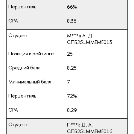
66%
8.36
М***а А. Д.
СПБ251ММЕМЕ013
25
8.25
7
72%
8.29
П***к Д. А.
СПБ251ММЕМЕ016