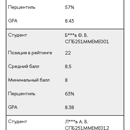
57%
8.43
Б***в Ф. В.
СПБ251ММЕМЕ001
22
8.5
8
63%
8.38
Л***в А. В.
СПБ251ММЕМЕ012