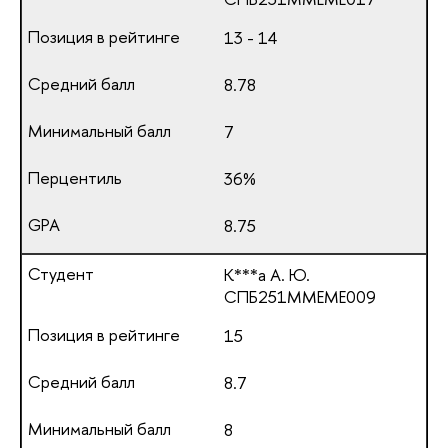
13 - 14
8.78
7
36%
8.75
К***а А. Ю.
СПБ251ММЕМЕ009
15
8.7
8