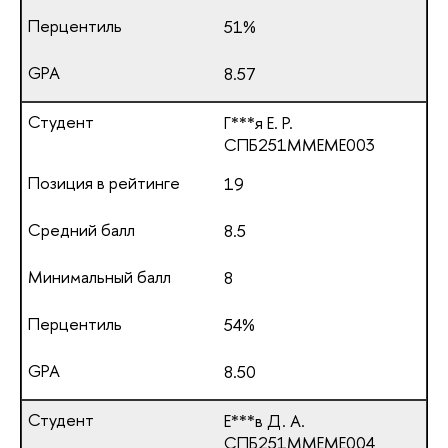
51%
8.57
Г***я Е. Р.
СПБ251ММЕМЕ003
19
8.5
8
54%
8.50
Е***в Д. А.
СПБ251ММЕМЕ004