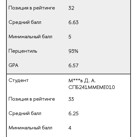
32
6.63
5
93%
6.57
М***в Д. А.
СПБ241ММЕМЕ010
33
6.25
4