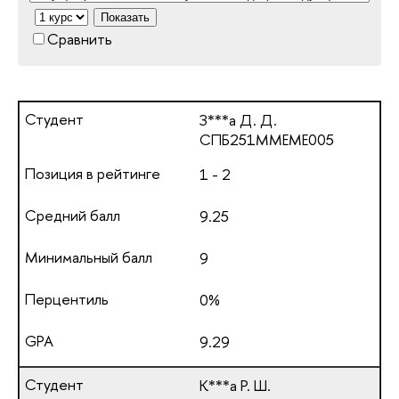
Показать
Сравнить
З***а Д. Д.
СПБ251ММЕМЕ005
1 - 2
9.25
9
0%
9.29
К***а Р. Ш.