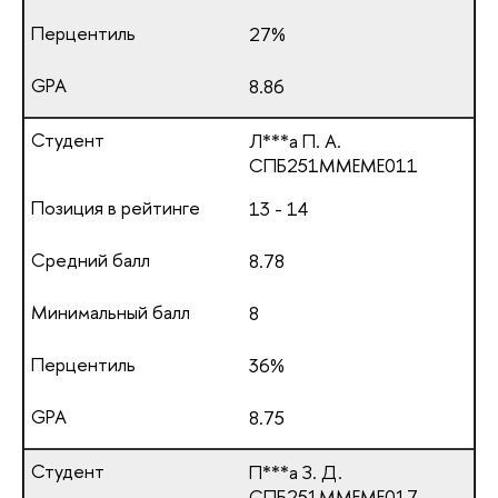
27%
8.86
Л***а П. А.
СПБ251ММЕМЕ011
13 - 14
8.78
8
36%
8.75
П***а З. Д.
СПБ251ММЕМЕ017