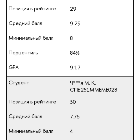
29
9.29
8
84%
9.17
Ч***я М. К.
СПБ251ММЕМЕ028
30
7.75
4