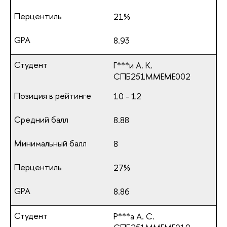
21%
8.93
Г***и А. К.
СПБ251ММЕМЕ002
10 - 12
8.88
8
27%
8.86
Р***а А. С.