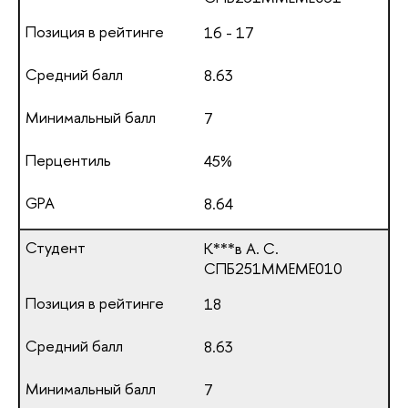
16 - 17
8.63
7
45%
8.64
К***в А. С.
СПБ251ММЕМЕ010
18
8.63
7