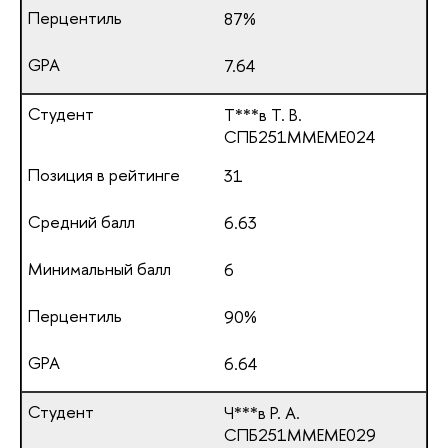
87%
7.64
Т***в Т. В.
СПБ251ММЕМЕ024
31
6.63
6
90%
6.64
Ч***в Р. А.
СПБ251ММЕМЕ029