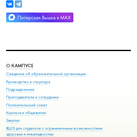
О КАМПУСЕ
ОБ
Сведения об образовательной организации
Мер
Руководство и структура
Мер
Подразделения
Дов
Преподаватели и сотрудники
Ол
Попечительский совет
При
Корпуса и общежития
При
Закупки
Ди
ВШЭ для студентов с ограниченными возможностями
До
здоровья и инвалидностью
Ас