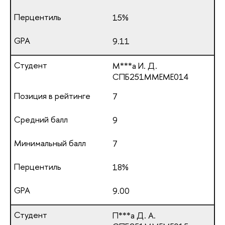
15%
9.11
М***а И. Д.
СПБ251ММЕМЕ014
7
9
7
18%
9.00
П***а Д. А.