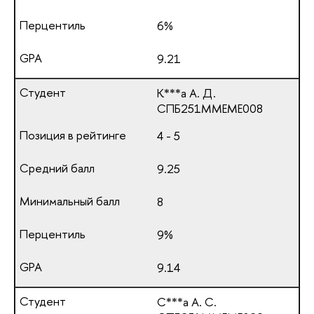
6%
9.21
К***а А. Д.
СПБ251ММЕМЕ008
4 - 5
9.25
8
9%
9.14
С***а А. С.