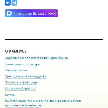
О КАМПУСЕ
ОБ
Сведения об образовательной организации
Мер
Руководство и структура
Мер
Подразделения
Дов
Преподаватели и сотрудники
Ол
Попечительский совет
При
Корпуса и общежития
При
Закупки
Ди
ВШЭ для студентов с ограниченными возможностями
До
здоровья и инвалидностью
Ас