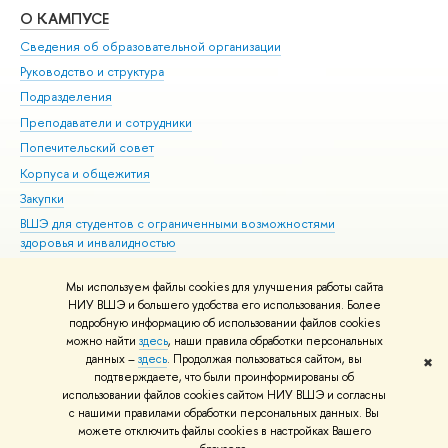
О КАМПУСЕ
ОБ
Сведения об образовательной организации
Мер
Руководство и структура
Мер
Подразделения
Дов
Преподаватели и сотрудники
Ол
Попечительский совет
При
Корпуса и общежития
При
Закупки
Ди
ВШЭ для студентов с ограниченными возможностями
До
здоровья и инвалидностью
Ас
Версия для слабовидящих
Обр
Мы используем файлы cookies для улучшения работы сайта
Единая платежная страница
НИУ ВШЭ и большего удобства его использования. Более
подробную информацию об использовании файлов cookies
можно найти
здесь
, наши правила обработки персональных
данных –
здесь
. Продолжая пользоваться сайтом, вы
✖
Редактору
подтверждаете, что были проинформированы об
© НИУ ВШЭ 1993–2026
Адреса и контакты
Условия использования
использовании файлов cookies сайтом НИУ ВШЭ и согласны
с нашими правилами обработки персональных данных. Вы
материалов
Политика конфиденциальности
Карта сайта
можете отключить файлы cookies в настройках Вашего
Шрифты HSE Sans и HSE Slab разработаны в
Школе дизайна НИУ ВШЭ