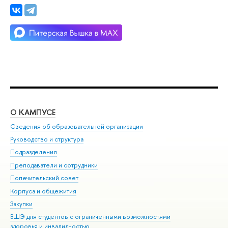
О КАМПУСЕ
ОБ
Сведения об образовательной организации
Мер
Руководство и структура
Мер
Подразделения
Дов
Преподаватели и сотрудники
Ол
Попечительский совет
При
Корпуса и общежития
При
Закупки
Ди
ВШЭ для студентов с ограниченными возможностями
До
здоровья и инвалидностью