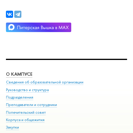
О КАМПУСЕ
ОБ
Сведения об образовательной организации
Мер
Руководство и структура
Мер
Подразделения
Дов
Преподаватели и сотрудники
Ол
Попечительский совет
При
Корпуса и общежития
При
Закупки
Ди