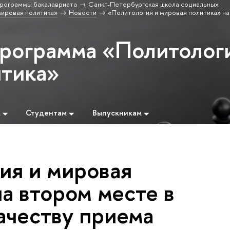
рограммы бакалавриата
Санкт-Петербургская школа социальных
ировая политика»
Новости
«Политология и мировая политика» н
программа «Политолог
итика»
м
Студентам
Выпускникам
ия и мировая
а втором месте в
ачеству приема