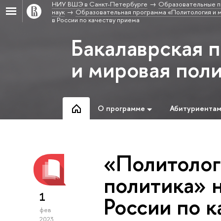
НИУ ВШЭ в Санкт-Петербурге
Образовательные п
наук
Образовательная программа «Политология и м
в России по качеству приема
Бакалаврская 
и мировая пол
О программе
Абитуриента
«Политолог
политика» н
1
России по к
фев
2023