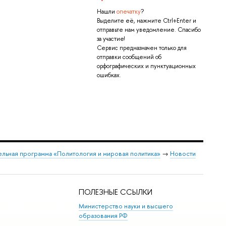
Нашли
опечатку
?
Выделите её, нажмите Ctrl+Enter и
отправьте нам уведомление. Спасибо
за участие!
Сервис предназначен только для
отправки сообщений об
орфографических и пунктуационных
ошибках.
льная программа «Политология и мировая политика»
→
Новости
ПОЛЕЗНЫЕ ССЫЛКИ
Министерство науки и высшего
образования РФ