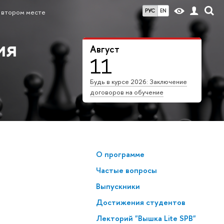
РУС
EN
а втором месте
ия
Август
11
Будь в курсе 2026: Заключение
договоров на обучение
О программе
Частые вопросы
Выпускники
Достижения студентов
Лекторий "Вышка Lite SPB"