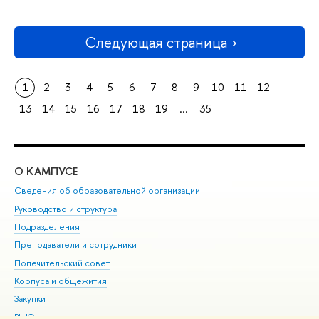
Следующая страница
1
2
3
4
5
6
7
8
9
10
11
12
13
14
15
16
17
18
19
...
35
О КАМПУСЕ
ОБ
Сведения об образовательной организации
Мер
Руководство и структура
Мер
Подразделения
Дов
Преподаватели и сотрудники
Ол
Попечительский совет
При
Корпуса и общежития
При
Закупки
Ди
ВШЭ для студентов с ограниченными возможностями
До