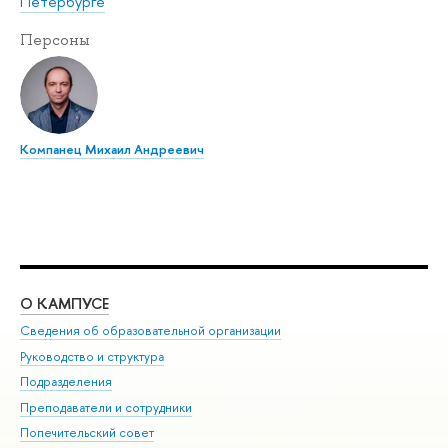
Петербурге
Персоны
Компанец Михаил Андреевич
О КАМПУСЕ
ОБ
Сведения об образовательной организации
Мер
Руководство и структура
Мер
Подразделения
Дов
Преподаватели и сотрудники
Ол
Попечительский совет
При