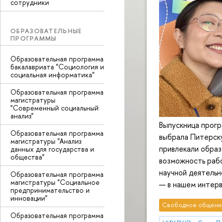
сотрудники
ОБРАЗОВАТЕЛЬНЫЕ
ПРОГРАММЫ
Образовательная программа
бакалавриата "Социология и
социальная информатика"
Образовательная программа
магистратуры
"Современный социальный
анализ"
Выпускница прог
Образовательная программа
выбрала Питерску
магистратуры "Анализ
привлекали образ
данных для государства и
общества"
возможность рабо
научной деятельн
Образовательная программа
магистратуры "Социальное
— в нашем интерв
предпринимательство и
инновации"
Свободное общени
Образовательная программа