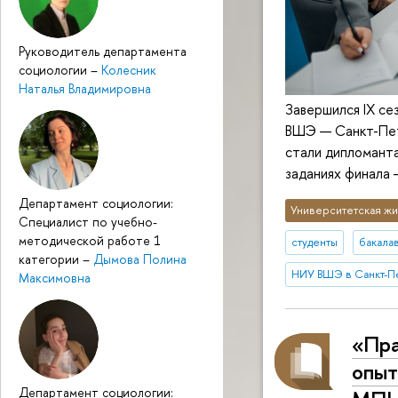
Руководитель департамента
социологии
–
Колесник
Наталья Владимировна
Завершился IX с
ВШЭ — Санкт-Пет
стали дипломанта
заданиях финала 
Департамент социологии:
Университетская жи
Специалист по учебно-
методической работе 1
студенты
бакала
категории
–
Дымова Полина
НИУ ВШЭ в Санкт-П
Максимовна
«Пра
опыт
Департамент социологии: