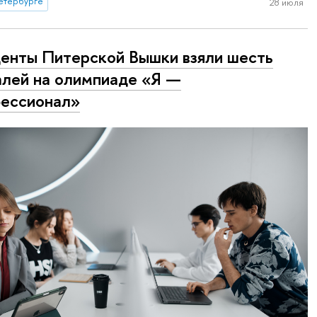
етербурге
28 июля
енты Питерской Вышки взяли шесть
лей на олимпиаде «Я —
ессионал»