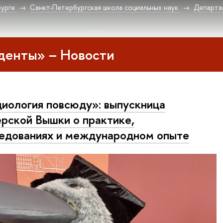
урге
Санкт-Петербургская школа социальных наук
Департа
денты» – Новости
иология повсюду»: выпускница
рской Вышки о практике,
едованиях и международном опыте