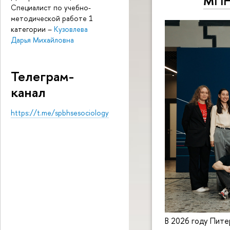
МПН
Специалист по учебно-
методической работе 1
категории
–
Кузовлева
Дарья Михайловна
Телеграм-
канал
https://t.me/spbhsesociology
В 2026 году Пите