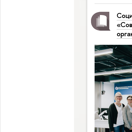
Соци
«Сов
орга