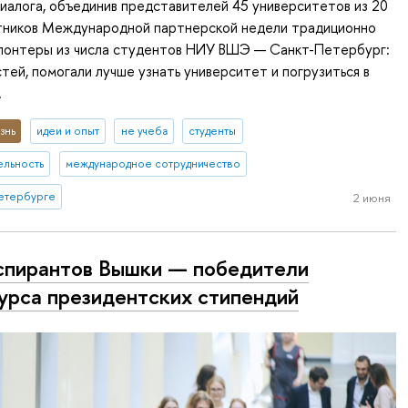
иалога, объединив представителей 45 университетов из 20
стников Международной партнерской недели традиционно
лонтеры из числа студентов НИУ ВШЭ — Санкт-Петербург:
стей, помогали лучше узнать университет и погрузиться в
.
знь
идеи и опыт
не учеба
студенты
ельность
международное сотрудничество
етербурге
2 июня
спирантов Вышки — победители
урса президентских стипендий