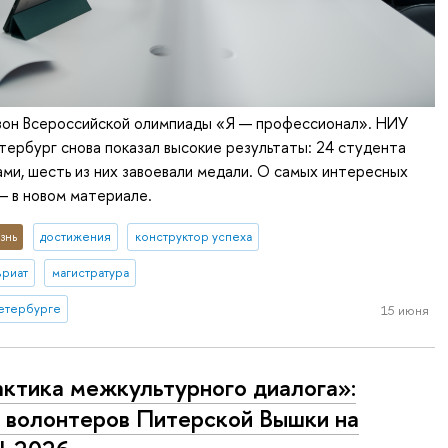
езон Всероссийской олимпиады «Я — профессионал». НИУ
ербург снова показал высокие результаты: 24 студента
ми, шесть из них завоевали медали. О самых интересных
— в новом материале.
знь
достижения
конструктор успеха
вриат
магистратура
етербурге
15 июня
ктика межкультурного диалога»:
 волонтеров Питерской Вышки на