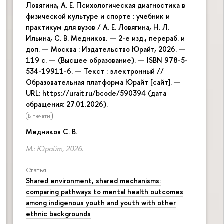
Ловягина, А. Е. Психологическая диагностика в
физической культуре и спорте : учебник и
практикум для вузов / А. Е. Ловягина, Н. Л.
Ильина, С. В. Медников. — 2-е изд., перераб. и
доп. — Москва : Издательство Юрайт, 2026. —
119 с. — (Высшее образование). — ISBN 978-5-
534-19911-6. — Текст : электронный //
Образовательная платформа Юрайт [сайт]. —
URL: https://urait.ru/bcode/590394 (дата
обращения: 27.01.2026).
В печати
Медников С. В.
М.: Юрайт, 2026.
Статья
Shared environment, shared mechanisms:
comparing pathways to mental health outcomes
among indigenous youth and youth with other
ethnic backgrounds