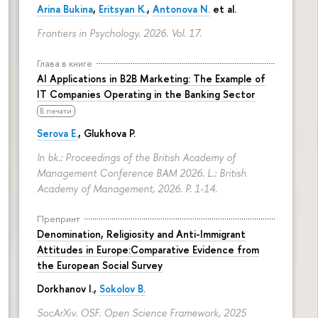
Arina Bukina
,
Eritsyan K.
,
Antonova N.
et al.
Frontiers in Psychology. 2026. Vol. 17.
Глава в книге
AI Applications in B2B Marketing: The Example of
IT Companies Operating in the Banking Sector
В печати
Serova E.
, Glukhova P.
In bk.: Proceedings of the British Academy of
Management Conference BAM 2026. L.: British
Academy of Management, 2026.
P. 1-14.
Препринт
Denomination, Religiosity and Anti-Immigrant
Attitudes in Europe:Comparative Evidence from
the European Social Survey
Dorkhanov I.,
Sokolov B.
SocArXiv. OSF. Open Science Framework, 2025