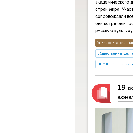
академического д
стран мира. Уча
сопровождали во
они встречали го
русскую культуру
Университетская жи
общественная деят
НИУ ВШЭ в Санкт-П
19 а
конк