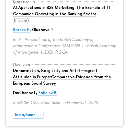
Глава в книге
AI Applications in B2B Marketing: The Example of IT
Companies Operating in the Banking Sector
В печати
Serova E.
, Glukhova P.
In bk.: Proceedings of the British Academy of
Management Conference BAM 2026. L.: British Academy
of Management, 2026.
P. 1-14.
Препринт
Denomination, Religiosity and Anti-Immigrant
Attitudes in Europe:Comparative Evidence from the
European Social Survey
Dorkhanov I.,
Sokolov B.
SocArXiv. OSF. Open Science Framework, 2025
Все публикации