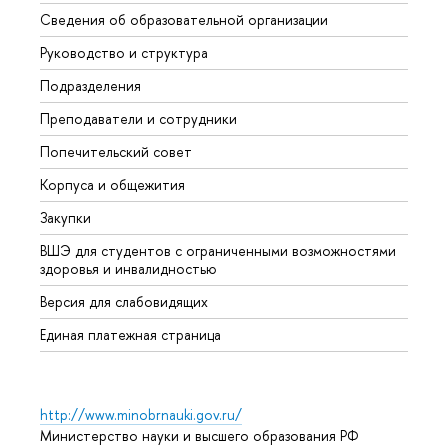
Сведения об образовательной организации
Мероп
Руководство и структура
Мероп
Подразделения
Довуз
Преподаватели и сотрудники
Олим
Попечительский совет
Прием
Корпуса и общежития
Прием
Закупки
Дипл
ВШЭ для студентов с ограниченными возможностями
Допол
здоровья и инвалидностью
Аспир
Версия для слабовидящих
Обрат
Единая платежная страница
http://www.minobrnauki.gov.ru/
Министерство науки и высшего образования РФ