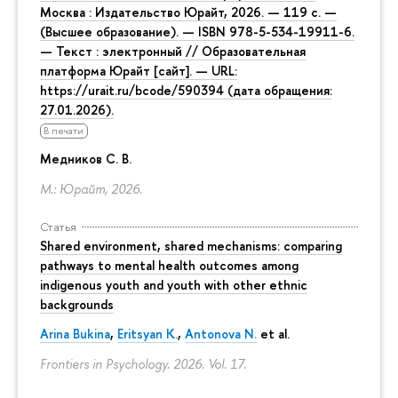
Москва : Издательство Юрайт, 2026. — 119 с. —
(Высшее образование). — ISBN 978-5-534-19911-6.
— Текст : электронный // Образовательная
платформа Юрайт [сайт]. — URL:
https://urait.ru/bcode/590394 (дата обращения:
27.01.2026).
В печати
Медников С. В.
М.: Юрайт, 2026.
Статья
Shared environment, shared mechanisms: comparing
pathways to mental health outcomes among
indigenous youth and youth with other ethnic
backgrounds
Arina Bukina
,
Eritsyan K.
,
Antonova N.
et al.
Frontiers in Psychology. 2026. Vol. 17.