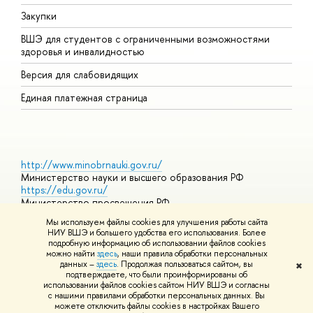
Закупки
Д
ВШЭ для студентов с ограниченными возможностями
Д
здоровья и инвалидностью
А
Версия для слабовидящих
О
Единая платежная страница
http://www.minobrnauki.gov.ru/
Министерство науки и высшего образования РФ
https://edu.gov.ru/
Министерство просвещения РФ
https://elearning.hse.ru/mooc
Мы используем файлы cookies для улучшения работы сайта
Массовые открытые онлайн-курсы
НИУ ВШЭ и большего удобства его использования. Более
подробную информацию об использовании файлов cookies
можно найти
здесь
, наши правила обработки персональных
данных –
здесь
. Продолжая пользоваться сайтом, вы
✖
© НИУ ВШЭ 1993–2026
Адреса и контакты
Условия
подтверждаете, что были проинформированы об
использования материалов
Политика конфиденциальности
Карта
использовании файлов cookies сайтом НИУ ВШЭ и согласны
сайта
с нашими правилами обработки персональных данных. Вы
Шрифты HSE Sans и HSE Slab разработаны в
Школе дизайна НИУ
можете отключить файлы cookies в настройках Вашего