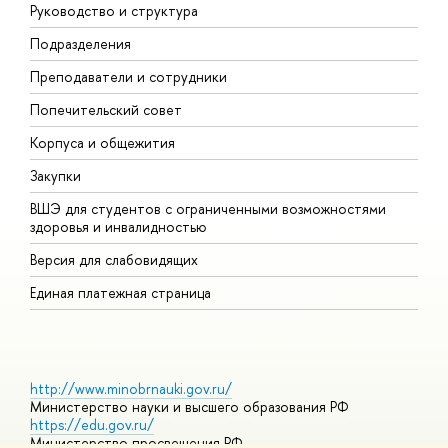
Руководство и структура
М
Подразделения
Д
Преподаватели и сотрудники
О
Попечительский совет
П
Корпуса и общежития
П
Закупки
Д
ВШЭ для студентов с ограниченными возможностями
Д
здоровья и инвалидностью
А
Версия для слабовидящих
О
Единая платежная страница
http://www.minobrnauki.gov.ru/
Министерство науки и высшего образования РФ
https://edu.gov.ru/
Министерство просвещения РФ