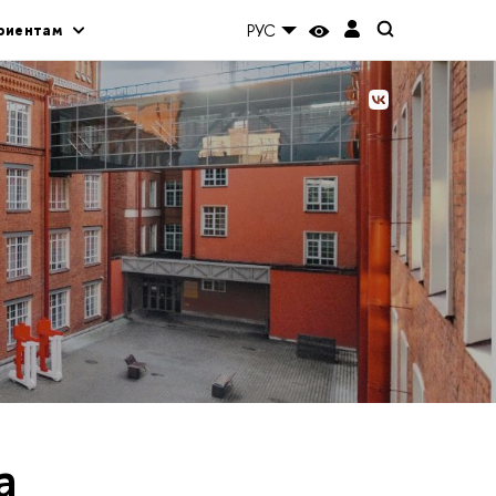
риентам
РУС
а