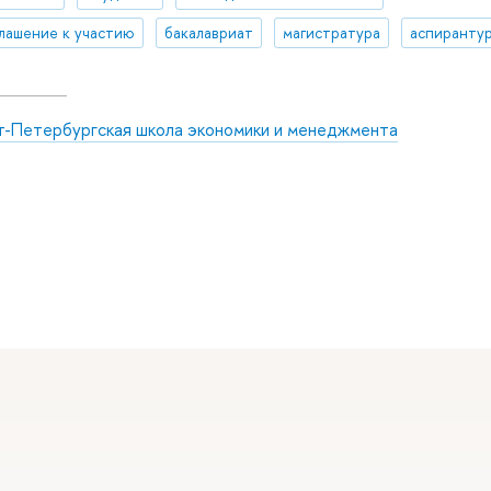
лашение к участию
бакалавриат
магистратура
аспиранту
т-Петербургская школа экономики и менеджмента