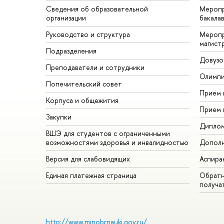
Сведения об образовательной
Меропр
организации
бакала
Руководство и структура
Меропр
магист
Подразделения
Довузо
Преподаватели и сотрудники
Олимп
Попечительский совет
Прием 
Корпуса и общежития
Прием 
Закупки
Дипло
ВШЭ для студентов с ограниченными
возможностями здоровья и инвалидностью
Дополн
Версия для слабовидящих
Аспира
Единая платежная страница
Обратн
получа
http://www.minobrnauki.gov.ru/