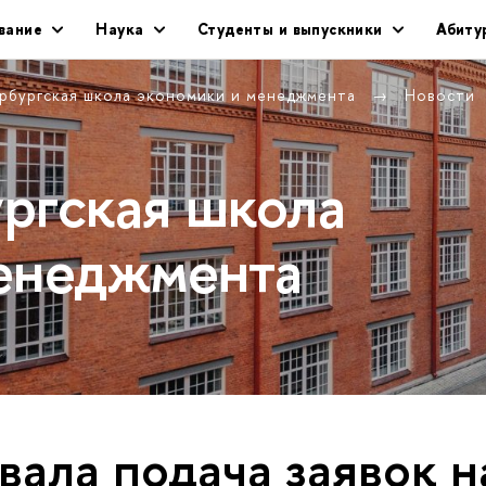
вание
Наука
Студенты и выпускники
Абиту
рбургская школа экономики и менеджмента
Новости
ргская школа
енеджмента
вала подача заявок н