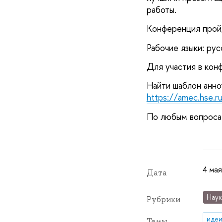
работы.
Конференция пройд
Рабочие языки: русс
Для участия в ко
https://amec.hse.r
По любым вопроса
4 мая
Дата
Наук
Рубрики
идеи
Темы