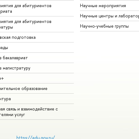
иятия для абитуриентов
Научные мероприятия
вриата
Научные центры и лаборато
иятия для абитуриентов
Научно-учебные группы
ратуры
вская подготовка
иады
в бакалавриат
в магистратуру
м+
ительное образование
нтура
ая связь и взаимодействие с
телями услуг
https://edu.gov.ru/