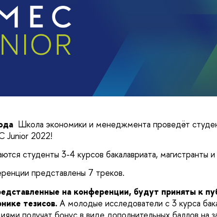
ода
 Школа экономики и менеджмента проведёт студен
Junior 2022! 
ются студенты 3-4 курсов бакалавриата, магистранты и 
ренции представлены 7 треков. 
редставленные на конференции, будут приняты к пуб
нике тезисов.
А молодые исследователи с 3 курса бака
иями получат бонус в виде дополнительных баллов на з