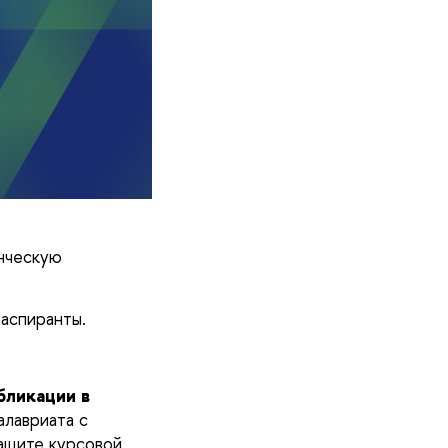
ческую 
аспиранты. 
ликации в 
лавриата с 
ащите курсовой 