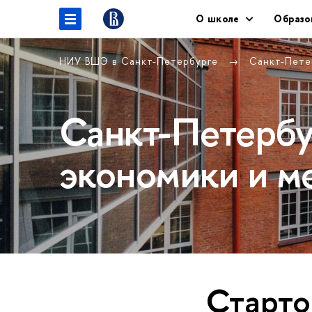
О школе
Образо
НИУ ВШЭ в Санкт-Петербурге
Санкт-Пете
Санкт-Петербу
экономики и м
Старто