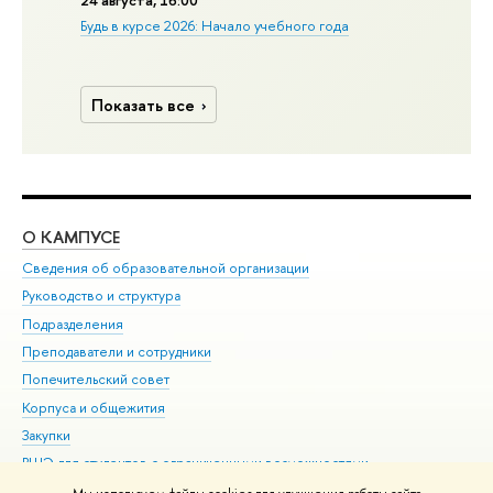
Будь в курсе 2026: Начало учебного года
Показать все
О КАМПУСЕ
ОБ
Сведения об образовательной организации
Мер
Руководство и структура
Мер
Подразделения
Дов
Преподаватели и сотрудники
Ол
Попечительский совет
При
Корпуса и общежития
При
Закупки
Ди
ВШЭ для студентов с ограниченными возможностями
До
здоровья и инвалидностью
Ас