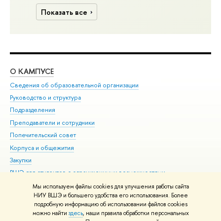
Показать все
О КАМПУСЕ
ОБ
Сведения об образовательной организации
Мер
Руководство и структура
Мер
Подразделения
Дов
Преподаватели и сотрудники
Ол
Попечительский совет
При
Корпуса и общежития
При
Закупки
Ди
ВШЭ для студентов с ограниченными возможностями
До
здоровья и инвалидностью
Ас
Мы используем файлы cookies для улучшения работы сайта
Версия для слабовидящих
НИУ ВШЭ и большего удобства его использования. Более
Обр
подробную информацию об использовании файлов cookies
Единая платежная страница
можно найти
здесь
, наши правила обработки персональных