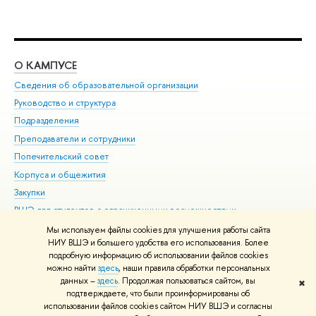
О КАМПУСЕ
ОБ
Сведения об образовательной организации
Мер
Руководство и структура
Мер
Подразделения
Дов
Преподаватели и сотрудники
Ол
Попечительский совет
При
Корпуса и общежития
При
Закупки
Ди
ВШЭ для студентов с ограниченными возможностями
До
здоровья и инвалидностью
Ас
Мы используем файлы cookies для улучшения работы сайта
Версия для слабовидящих
НИУ ВШЭ и большего удобства его использования. Более
Обр
подробную информацию об использовании файлов cookies
Единая платежная страница
можно найти
здесь
, наши правила обработки персональных
данных –
здесь
. Продолжая пользоваться сайтом, вы
✖
Редактору
подтверждаете, что были проинформированы об
© НИУ ВШЭ 1993–2026
Адреса и контакты
Условия использования
использовании файлов cookies сайтом НИУ ВШЭ и согласны