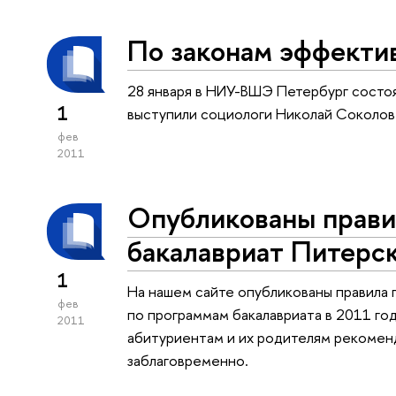
По законам эффекти
28 января в НИУ-ВШЭ Петербург сост
1
выступили социологи Николай Соколов
фев
2011
Опубликованы прави
бакалавриат Питерс
1
На нашем сайте опубликованы правила 
фев
по программам бакалавриата в 2011 го
2011
абитуриентам и их родителям рекомен
заблаговременно.