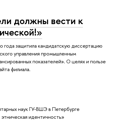
ели должны вести к
ической!»
го года защитила кандидатскую диссертацию
еского управления промышленным
нсированных показателей». О целях и пользе
айта филиала.
итарных наук ГУ-ВШЭ в Петербурге
и этническая идентичность»