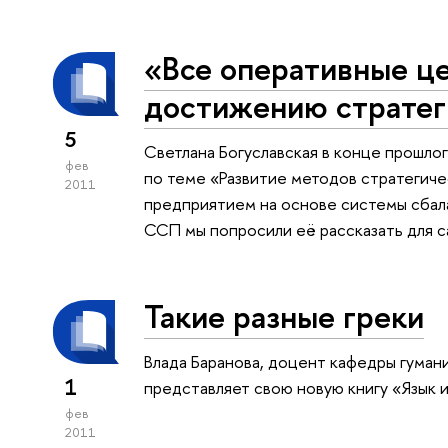
«Все оперативные ц
достижению стратег
5
Светлана Богуславская в конце прошло
фев
по теме «Развитие методов стратегич
2011
предприятием на основе системы сбала
ССП мы попросили её рассказать для с
Такие разные греки
Влада Баранова, доцент кафедры гуман
1
представляет свою новую книгу «Язык 
фев
2011