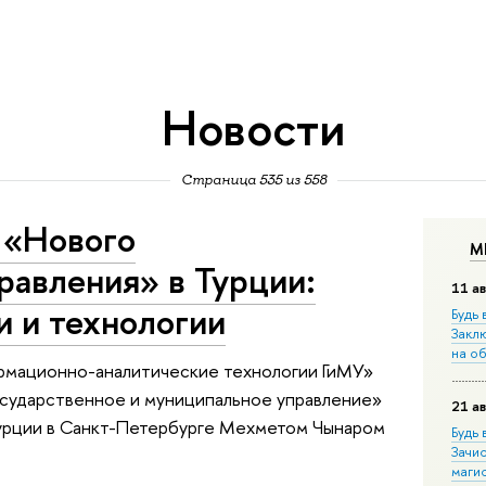
Новости
Страница 535 из 558
 «Нового
М
равления» в Турции:
11 ав
и и технологии
Будь 
Закл
на о
формационно-аналитические технологии ГиМУ»
осударственное и муниципальное управление»
21 ав
Турции в Санкт-Петербурге Мехметом Чынаром
Будь 
Зачи
маги