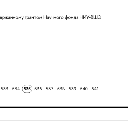
держанному грантом Научного фонда НИУ-ВШЭ
533
534
535
536
537
538
539
540
541