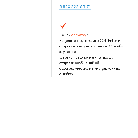
8 800 222-55-71
Нашли
опечатку
?
Выделите её, нажмите Ctrl+Enter и
отправьте нам уведомление. Спасибо
за участие!
Сервис предназначен только для
отправки сообщений об
орфографических и пунктуационных
ошибках.