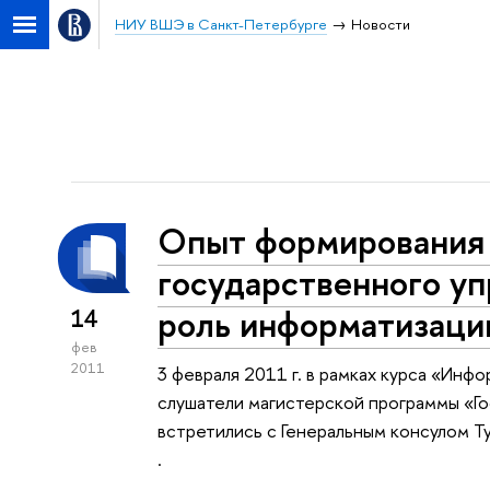
НИУ ВШЭ в Санкт-Петербурге
Новости
Опыт формирования
государственного уп
роль информатизаци
14
фев
2011
3 февраля 2011 г. в рамках курса «Ин
слушатели магистерской программы «Г
встретились с Генеральным консулом 
.