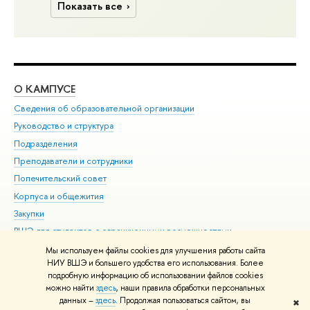
Показать все
О КАМПУСЕ
ОБ
Сведения об образовательной организации
Мер
Руководство и структура
Мер
Подразделения
Дов
Преподаватели и сотрудники
Ол
Попечительский совет
При
Корпуса и общежития
При
Закупки
Ди
ВШЭ для студентов с ограниченными возможностями
До
здоровья и инвалидностью
Ас
Мы используем файлы cookies для улучшения работы сайта
Версия для слабовидящих
НИУ ВШЭ и большего удобства его использования. Более
Обр
подробную информацию об использовании файлов cookies
Единая платежная страница
можно найти
здесь
, наши правила обработки персональных
данных –
здесь
. Продолжая пользоваться сайтом, вы
✖