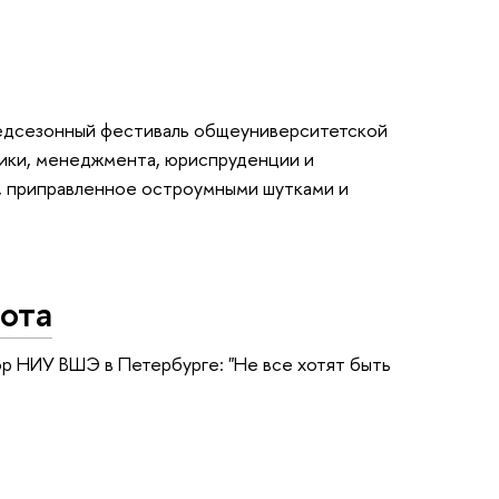
редсезонный фестиваль общеуниверситетской
мики, менеджмента, юриспруденции и
, приправленное остроумными шутками и
ота
р НИУ ВШЭ в Петербурге: "Не все хотят быть