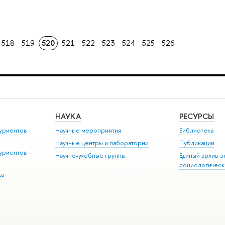
518
519
520
521
522
523
524
525
526
НАУКА
РЕСУРСЫ
уриентов
Научные мероприятия
Библиотека
Научные центры и лаборатории
Публикации
уриентов
Научно-учебные группы
Единый архив э
социологическ
ка