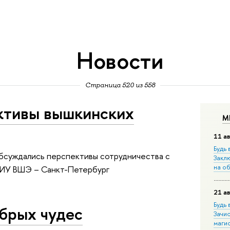
Новости
Страница 520 из 558
ктивы вышкинских
М
11 ав
Будь 
обсуждались перспективы сотрудничества с
Закл
на о
НИУ ВШЭ – Санкт-Петербург
21 ав
Будь 
обрых чудес
Зачи
маги