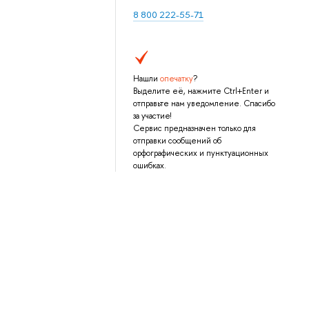
8 800 222-55-71
Нашли
опечатку
?
Выделите её, нажмите Ctrl+Enter и
отправьте нам уведомление. Спасибо
за участие!
Сервис предназначен только для
отправки сообщений об
орфографических и пунктуационных
ошибках.