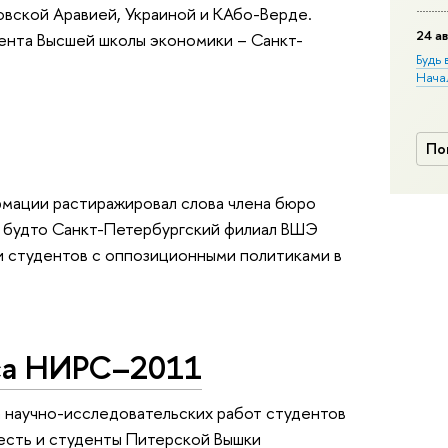
довской Аравией, Украиной и КАбо-Верде.
24 ав
цента Высшей школы экономики – Санкт-
Будь 
Нача
По
рмации растиражировал слова члена бюро
 будто Санкт-Петербургский филиал ВШЭ
и студентов с оппозиционными политиками в
са НИРС–2011
 научно-исследовательских работ студентов
есть и студенты Питерской Вышки