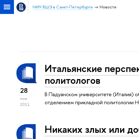
НИУ ВШЭ в Санкт-Петербурге
Новости
Итальянские перспе
политологов
28
В Падуанском университете (Италия) 
ноя
отделением прикладной политологии 
2011
Никаких злых или д