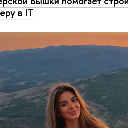
ерской Вышки помогает стро
еру в IT