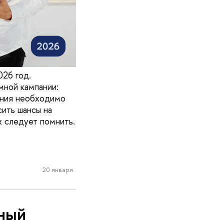
026 год.
ной кампании:
ания необходимо
ить шансы на
х следует помнить.
20 января
иный