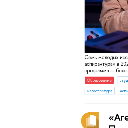
Семь молодых иссл
аспирантура» в 20
программа — больш
Образование
сту
магистратура
асп
«Аге