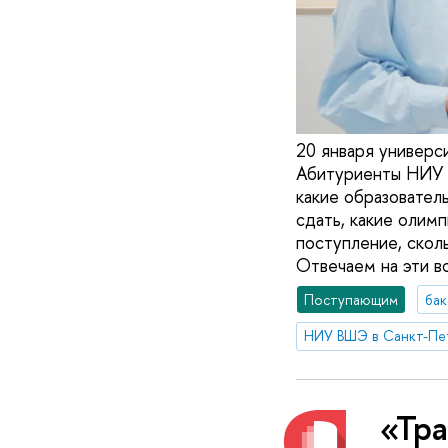
20 января универс
Абитуриенты НИУ 
какие образовател
сдать, какие олим
поступление, скол
Отвечаем на эти в
Поступающим
бак
НИУ ВШЭ в Санкт-Пе
«Тра