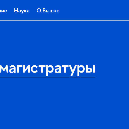
ние
Наука
О Вышке
магистратуры