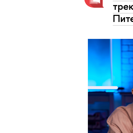
трек
Пит