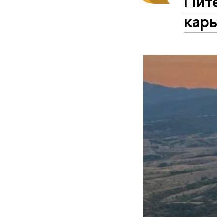
Пит
карь