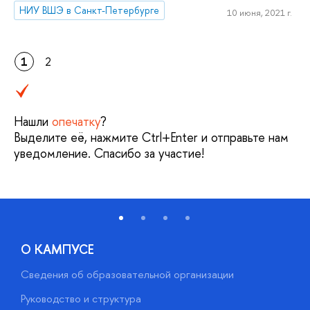
НИУ ВШЭ в Санкт-Петербурге
10 июня, 2021 г.
1
2
Нашли
опечатку
?
Выделите её, нажмите Ctrl+Enter и отправьте нам
уведомление. Спасибо за участие!
О КАМПУСЕ
Сведения об образовательной организации
М
Руководство и структура
М