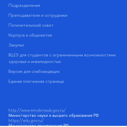
Подразделения
Д
Преподаватели и сотрудники
О
Попечительский совет
П
Корпуса и общежития
П
Закупки
Д
ВШЭ для студентов с ограниченными возможностями
Д
здоровья и инвалидностью
А
Версия для слабовидящих
О
Единая платежная страница
у
http://www.minobrnauki.gov.ru/
Министерство науки и высшего образования РФ
https://edu.gov.ru/
Министерство просвещения РФ