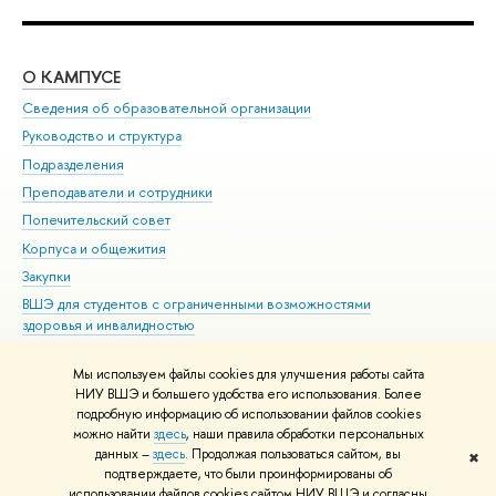
О КАМПУСЕ
ОБ
Сведения об образовательной организации
Мер
Руководство и структура
Мер
Подразделения
Дов
Преподаватели и сотрудники
Ол
Попечительский совет
При
Корпуса и общежития
При
Закупки
Ди
ВШЭ для студентов с ограниченными возможностями
До
здоровья и инвалидностью
Ас
Версия для слабовидящих
Обр
Мы используем файлы cookies для улучшения работы сайта
Единая платежная страница
НИУ ВШЭ и большего удобства его использования. Более
подробную информацию об использовании файлов cookies
можно найти
здесь
, наши правила обработки персональных
данных –
здесь
. Продолжая пользоваться сайтом, вы
✖
Редактору
подтверждаете, что были проинформированы об
© НИУ ВШЭ 1993–2026
Адреса и контакты
Условия использования
использовании файлов cookies сайтом НИУ ВШЭ и согласны