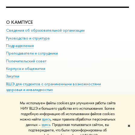
О КАМПУСЕ
ОБ
Сведения об образовательной организации
Мер
Руководство и структура
Мер
Подразделения
Дов
Преподаватели и сотрудники
Ол
Попечительский совет
При
Корпуса и общежития
При
Закупки
Ди
ВШЭ для студентов с ограниченными возможностями
До
здоровья и инвалидностью
Ас
Версия для слабовидящих
Обр
Мы используем файлы cookies для улучшения работы сайта
Единая платежная страница
НИУ ВШЭ и большего удобства его использования. Более
подробную информацию об использовании файлов cookies
можно найти
здесь
, наши правила обработки персональных
данных –
здесь
. Продолжая пользоваться сайтом, вы
✖
Редактору
подтверждаете, что были проинформированы об