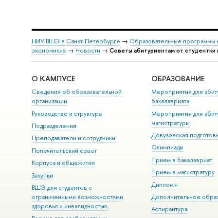
НИУ ВШЭ в Санкт-Петербурге
→
Образовательные программы 
экономики»
→
Новости
→
Советы абитуриентам от студентки
О КАМПУСЕ
ОБРАЗОВАНИЕ
Сведения об образовательной
Мероприятия для абит
организации
бакалавриата
Руководство и структура
Мероприятия для абит
магистратуры
Подразделения
Довузовская подготов
Преподаватели и сотрудники
Олимпиады
Попечительский совет
Прием в бакалавриат
Корпуса и общежития
Прием в магистратуру
Закупки
Диплом+
ВШЭ для студентов с
ограниченными возможностями
Дополнительное обра
здоровья и инвалидностью
Аспирантура