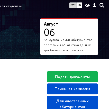
РУС
EN
 от студентки
Август
06
Консультация для абитуриентов
программы «Аналитика данных
для бизнеса и экономики»
Подать документы
Приемная комиссия
Для иностранных
абитуриентов