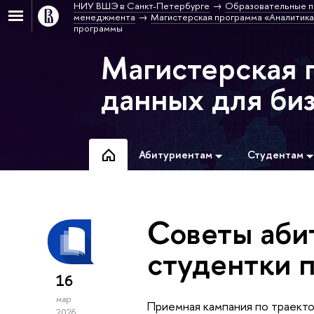
НИУ ВШЭ в Санкт-Петербурге
Образовательные п
менеджмента
Магистерская программа «Аналитика
программы
Магистерская 
данных для би
Абитуриентам
Студентам
Советы аби
студентки 
16
мар
Приемная кампания по траект
2026