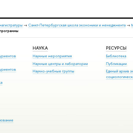
магистратуры
→
Санкт-Петербургская школа экономики и менеджмента
→
М
 программы
НАУКА
РЕСУРСЫ
уриентов
Научные мероприятия
Библиотека
Научные центры и лаборатории
Публикации
уриентов
Научно-учебные группы
Единый архив э
социологическ
ка
зование