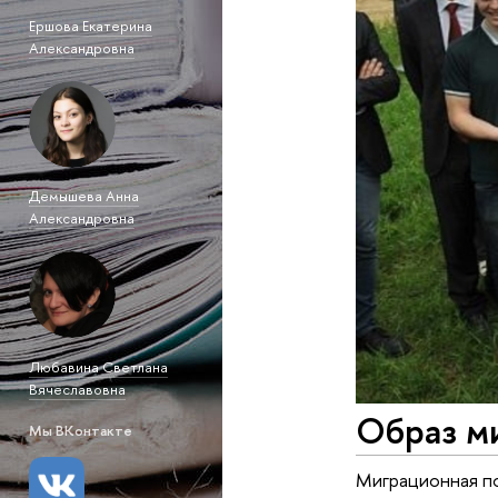
Ершова Екатерина
Александровна
Демышева Анна
Александровна
Любавина Светлана
Вячеславовна
Образ ми
Мы ВКонтакте
Миграционная по