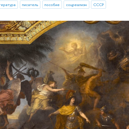
тература
писатель
пособие
соцреализм
СССР