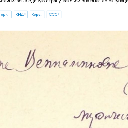
бъединилась в единую страну, каковой она была до оккупац
тория
КНДР
Корея
СССР