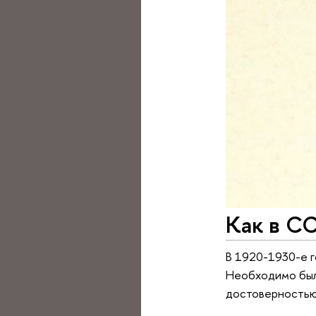
Как в С
В 1920-1930-е г
Необходимо было
достоверностью