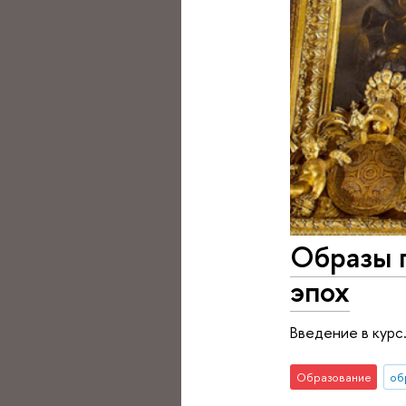
Образы п
эпох
Введение в курс
Образование
об