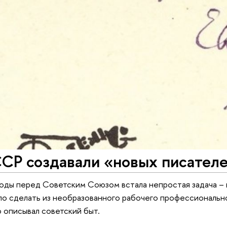
ССР создавали «новых писател
оды перед Советским Союзом встала непростая задача – 
 сделать из необразованного рабочего профессиональног
 описывал советский быт.