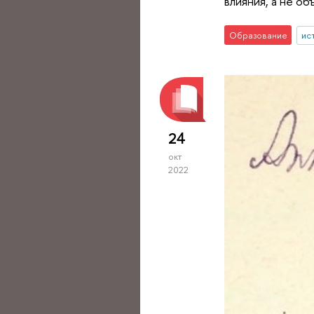
влияния, а не о
Образование
ис
24
окт
2022