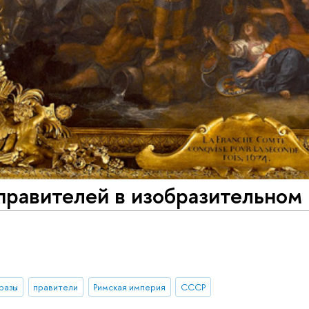
равителей в изобразительном 
.
разы
правители
Римская империя
СССР