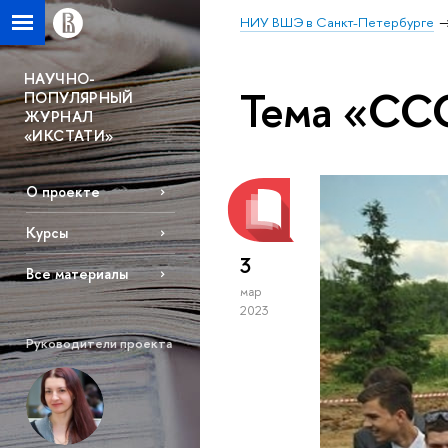
НИУ ВШЭ в Санкт-Петербурге
НАУЧНО-
Тема «СС
ПОПУЛЯРНЫЙ
ЖУРНАЛ
«ИКСТАТИ»
О проекте
Курсы
3
Все материалы
мар
2023
Руководители проекта