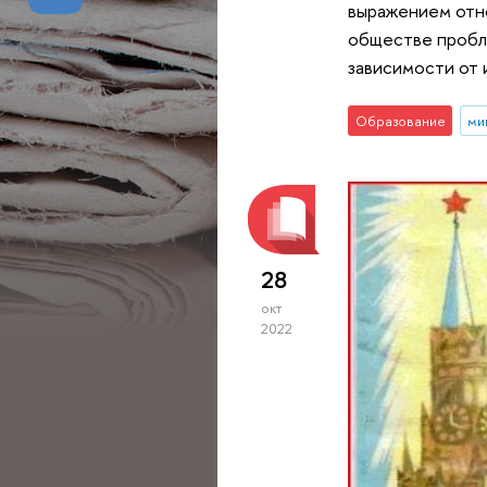
выражением отн
обществе пробле
зависимости от 
Образование
ми
28
окт
2022