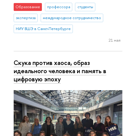
Образование
профессора
студенты
экспертиза
международное сотрудничество
НИУ ВШЭ в Санкт-Петербурге
21 мая
Скука против хаоса, образ
идеального человека и память в
цифровую эпоху