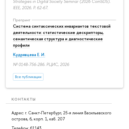
Strategies in Digital Society Seminar (2026 ComSDS).
IEEE, 2026.
P. 62-67.
Препринт
Система синтаксических инвариантов текстовой
деятельности: статистические дескрипторы,
семантическая структура и диагностические
профили
Кудрявцева Е. И.
№ 0148-756-286. РЦИС, 2026
Все публикации
КОНТАКТЫ
Адрес: г. Санкт-Петербург,
25-я линия Васильевского
острова, 6, корп. 1
, каб. 207
Телефон: 61143