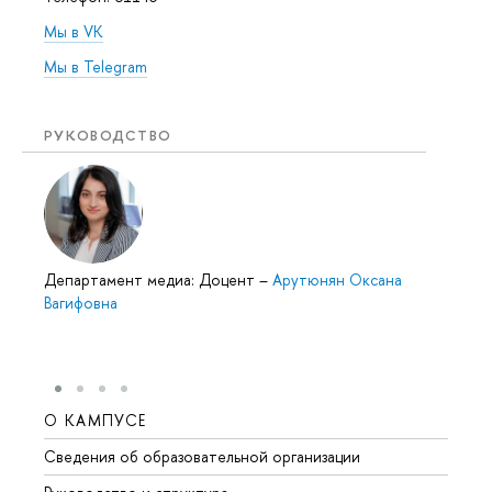
Мы в VK
Мы в Telegram
РУКОВОДСТВО
Департамент медиа: Доцент
–
Арутюнян Оксана
Вагифовна
О КАМПУСЕ
ОБР
Сведения об образовательной организации
Мероп