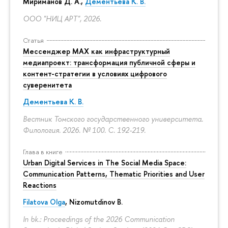
Мириманов Д. А.,
Дементьева К. В.
ООО "НИЦ АРТ", 2026.
Статья
Мессенджер MAX как инфраструктурный
медиапроект: трансформация публичной сферы и
контент-стратегии в условиях цифрового
суверенитета
Дементьева К. В.
Вестник Томского государственного университета.
Филология. 2026. № 100.
С. 192-219.
Глава в книге
Urban Digital Services in The Social Media Space:
Communication Patterns, Thematic Priorities and User
Reactions
Filatova Olga
, Nizomutdinov B.
In bk.: Proceedings of the 2026 Communication