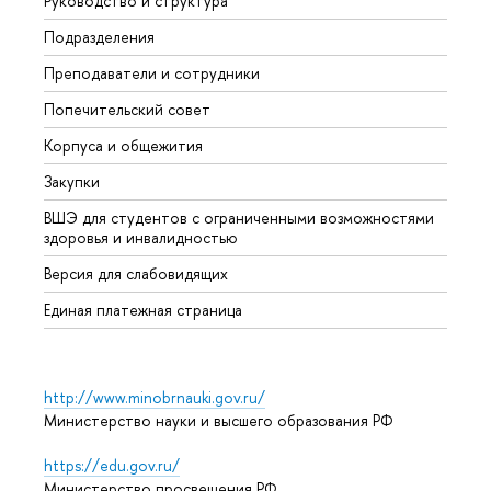
Руководство и структура
Мероп
Подразделения
Довуз
Преподаватели и сотрудники
Олим
Попечительский совет
Прием
Корпуса и общежития
Прием
Закупки
Дипл
ВШЭ для студентов с ограниченными возможностями
Допол
здоровья и инвалидностью
Аспир
Версия для слабовидящих
Обрат
Единая платежная страница
http://www.minobrnauki.gov.ru/
Министерство науки и высшего образования РФ
https://edu.gov.ru/
Министерство просвещения РФ