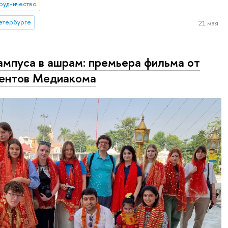
рудничество
етербурге
21 мая
ампуса в ашрам: премьера фильма от
ентов Медиакома