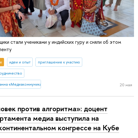
ки стали учениками у индийских гуру и сняли об этом
ленту
е
идеи и опыт
приглашение к участию
рудничество
рамма «Медиакоммуникации»
20 мая
овек против алгоритма»: доцент
ртамента медиа выступила на
онтинентальном конгрессе на Кубе