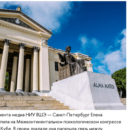
ента медиа НИУ ВШЭ — Санкт-Петербург Елена
упила на Межконтинентальном психологическом конгрессе
Кубе. В своем докладе она раскрыла связь между