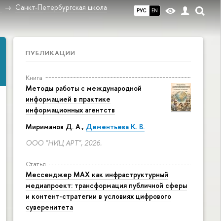
в
Санкт-Петербургская школа
РУС
EN
ПУБЛИКАЦИИ
Книга
Методы работы с международной
информацией в практике
информационных агентств
Мириманов Д. А.,
Дементьева К. В.
ООО "НИЦ АРТ", 2026.
Статья
Мессенджер MAX как инфраструктурный
медиапроект: трансформация публичной сферы
и контент-стратегии в условиях цифрового
суверенитета