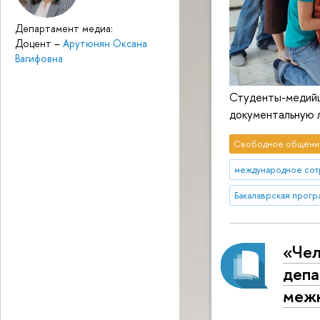
Департамент медиа:
Доцент
–
Арутюнян Оксана
Вагифовна
Студенты-медийщи
документальную 
Свободное общени
международное сот
Бакалаврская прог
«Чел
депа
межк