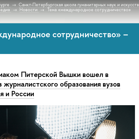
урге
Санкт-Петербургская школа гуманитарных наук и искусст
медиа
Новости
Тема «международное сотрудничество»
ждународное сотрудничество» –
аком Питерской Вышки вошел в
 журналистского образования вузов
я и России