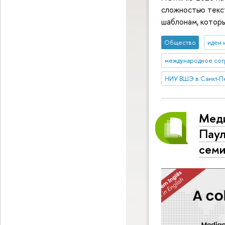
сложностью текст
шаблонам, которы
Общество
идеи 
международное сот
НИУ ВШЭ в Санкт-П
Меди
Паул
семи