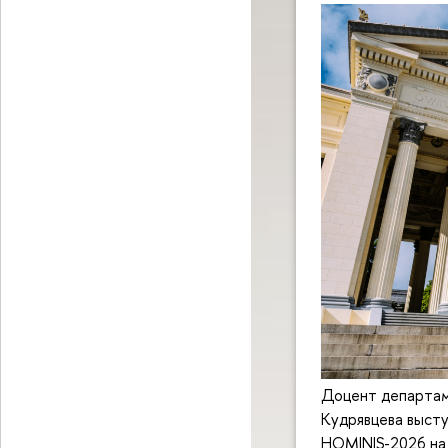
Доцент департам
Кудрявцева выст
HOMINIS-2026 на 