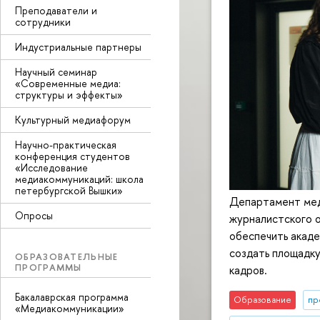
Преподаватели и
сотрудники
Индустриальные партнеры
Научный семинар
«Современные медиа:
структуры и эффекты»
Культурный медиафорум
Научно-практическая
конференция студентов
«Исследование
медиакоммуникаций: школа
петербургской Вышки»
Департамент ме
Опросы
журналистского о
обеспечить акаде
создать площадк
ОБРАЗОВАТЕЛЬНЫЕ
ПРОГРАММЫ
кадров.
Бакалаврская программа
Образование
пр
«Медиакоммуникации»