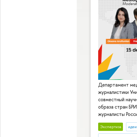
Департамент ме
журналистики Уни
совместный науч
образа стран БРИ
журналисты Росси
Экспертиза
идеи