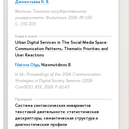
Дементьева К. В.
Вестник Томского государственного
университета. Филология. 2026. № 100.
С. 192-219.
Глава в книге
Urban Digital Services in The Social Media Space:
Communication Patterns, Thematic Priorities and
User Reactions
Filatova Olga
, Nizomutdinov B.
In bk.: Proceedings of the 2026 Communication
Strategies in Digital Society Seminar (2026
ComSDS). IEEE, 2026.
P. 62-67.
Препринт
Система синтаксических инвариантов
текстовой деятельности: статистические
дескрипторы, семантическая структура и
диагностические профили