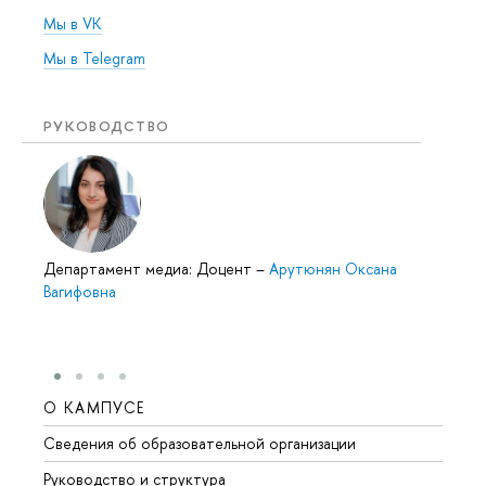
Мы в VK
Мы в Telegram
РУКОВОДСТВО
Департамент медиа: Доцент
–
Арутюнян Оксана
Вагифовна
О КАМПУСЕ
ОБР
Сведения об образовательной организации
Мероп
Руководство и структура
Мероп