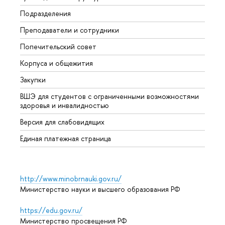
Подразделения
Довуз
Преподаватели и сотрудники
Олим
Попечительский совет
Прием
Корпуса и общежития
Прием
Закупки
Дипл
ВШЭ для студентов с ограниченными возможностями
Допол
здоровья и инвалидностью
Аспир
Версия для слабовидящих
Обрат
Единая платежная страница
http://www.minobrnauki.gov.ru/
Министерство науки и высшего образования РФ
https://edu.gov.ru/
Министерство просвещения РФ