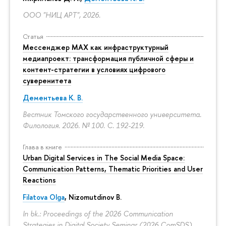
ООО "НИЦ АРТ", 2026.
Статья
Мессенджер MAX как инфраструктурный
медиапроект: трансформация публичной сферы и
контент-стратегии в условиях цифрового
суверенитета
Дементьева К. В.
Вестник Томского государственного университета.
Филология. 2026. № 100.
С. 192-219.
Глава в книге
Urban Digital Services in The Social Media Space:
Communication Patterns, Thematic Priorities and User
Reactions
Filatova Olga
, Nizomutdinov B.
In bk.: Proceedings of the 2026 Communication
Strategies in Digital Society Seminar (2026 ComSDS).