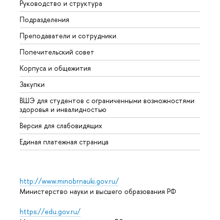
Руководство и структура
Мероп
Подразделения
Довуз
Преподаватели и сотрудники
Олим
Попечительский совет
Прием
Корпуса и общежития
Прием
Закупки
Дипл
ВШЭ для студентов с ограниченными возможностями
Допол
здоровья и инвалидностью
Аспир
Версия для слабовидящих
Обрат
Единая платежная страница
http://www.minobrnauki.gov.ru/
Министерство науки и высшего образования РФ
https://edu.gov.ru/