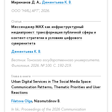
Мириманов Д. А.,
Дементьева К. В.
ООО "НИЦ АРТ", 2026.
Статья
Мессенджер MAX как инфраструктурный
медиапроект: трансформация публичной сферы и
контент-стратегии в условиях цифрового
суверенитета
Дементьева К. В.
Вестник Томского государственного университета.
Филология. 2026. № 100.
С. 192-219.
Глава в книге
Urban Digital Services in The Social Media Space:
Communication Patterns, Thematic Priorities and User
Reactions
Filatova Olga
, Nizomutdinov B.
In bk.: Proceedings of the 2026 Communication