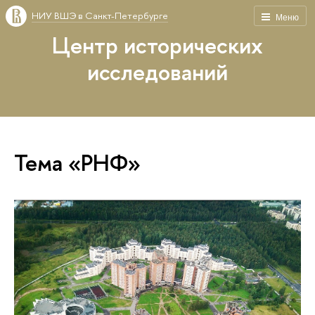
НИУ ВШЭ в Санкт-Петербурге
Меню
Центр исторических
исследований
Тема «РНФ»