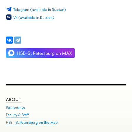
Telegram (available in Russian)
Vk (available in Russian)
ABOUT
ST
Partnerships
Int
Faculty & Staff
Su
HSE - St.Petersburg on the Map
Pre
Inc