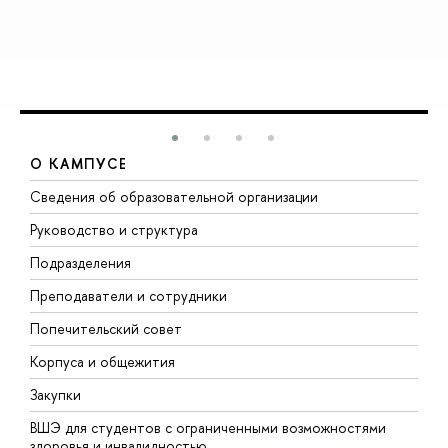
О КАМПУСЕ
Сведения об образовательной организации
М
Руководство и структура
М
Подразделения
Д
Преподаватели и сотрудники
О
Попечительский совет
П
Корпуса и общежития
П
Закупки
Д
ВШЭ для студентов с ограниченными возможностями
Д
здоровья и инвалидностью