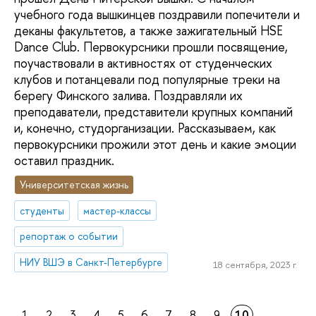
учебного года вышкинцев поздравили попечители и
деканы факультетов, а также зажигательный HSE
Dance Club. Первокурсники прошли посвящение,
поучаствовали в активностях от студенческих
клубов и потанцевали под популярные треки на
берегу Финского залива. Поздравляли их
преподаватели, представители крупных компаний
и, конечно, студорганизации. Рассказываем, как
первокурсники прожили этот день и какие эмоции
оставил праздник.
Университетская жизнь
студенты
мастер-классы
репортаж о событии
НИУ ВШЭ в Санкт-Петербурге
18 сентября, 2023 г.
1
2
3
4
5
6
7
8
9
10