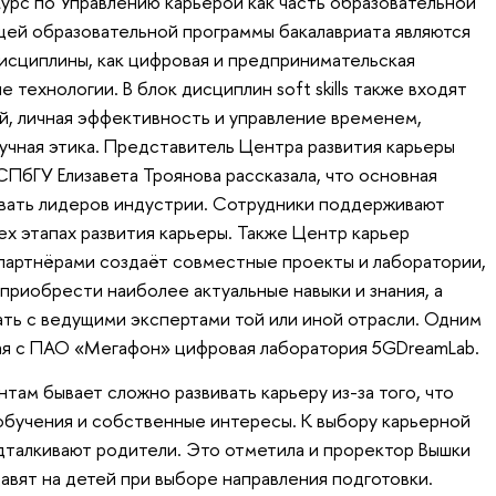
курс по Управлению карьерой как часть образовательной
ей образовательной программы бакалавриата являются
исциплины, как цифровая и предпринимательская
 технологии. В блок дисциплин soft skills также входят
й, личная эффективность и управление временем,
учная этика. Представитель Центра развития карьеры
бГУ Елизавета Троянова рассказала, что основная
авать лидеров индустрии. Сотрудники поддерживают
ех этапах развития карьеры. Также Центр карьер
партнёрами создаёт совместные проекты и лаборатории,
приобрести наиболее актуальные навыки и знания, а
ать с ведущими экспертами той или иной отрасли. Одним
ая с ПАО «Мегафон» цифровая лаборатория 5GDreamLab.
там бывает сложно развивать карьеру из-за того, что
обучения и собственные интересы. К выбору карьерной
дталкивают родители. Это отметила и проректор Вышки
давят на детей при выборе направления подготовки.