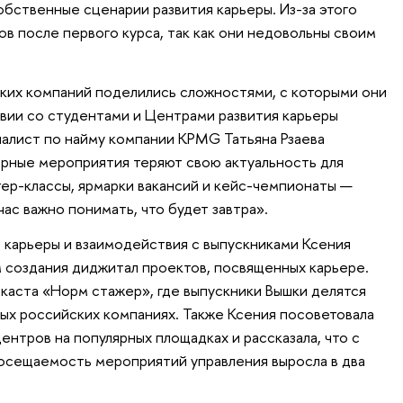
обственные сценарии развития карьеры. Из-за этого
ов после первого курса, так как они недовольны своим
ких компаний поделились сложностями, с которыми они
вии со студентами и Центрами развития карьеры
алист по найму компании KPMG Татьяна Рзаева
ерные мероприятия теряют свою актуальность для
ер-классы, ярмарки вакансий и кейс-чемпионаты —
час важно понимать, что будет завтра».
я карьеры и взаимодействия с выпускниками Ксения
 создания диджитал проектов, посвященных карьере.
дкаста «Норм стажер», где выпускники Вышки делятся
ных российских компаниях. Также Ксения посоветовала
ентров на популярных площадках и рассказала, что с
осещаемость мероприятий управления выросла в два