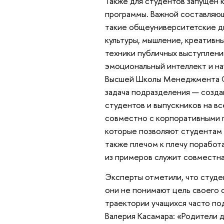
Также для студентов запущен 
программы. Важной составляющ
такие общеуниверситетские д
культуры, мышление, креативные
техники публичных выступлени
эмоциональный интеллект и на
Высшей Школы Менеджмента СП
задача подразделения — созд
студентов и выпускников на вс
совместно с корпоративными 
которые позволяют студентам 
также плечом к плечу поработ
из примеров служит совместн
Эксперты отметили, что студен
они не понимают цель своего 
траектории учащихся часто по
Валерия Касамара: «Родители 