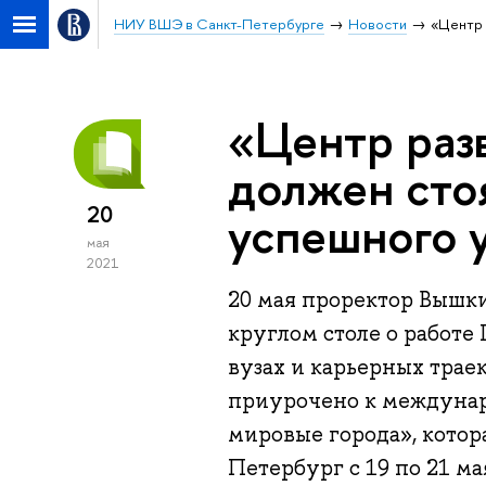
НИУ ВШЭ в Санкт-Петербурге
Новости
«Центр 
«Центр раз
должен стоя
20
успешного 
мая
2021
20 мая проректор Вышки
круглом столе о работе
вузах и карьерных трае
приурочено к междуна
мировые города», кото
Петербург с 19 по 21 м