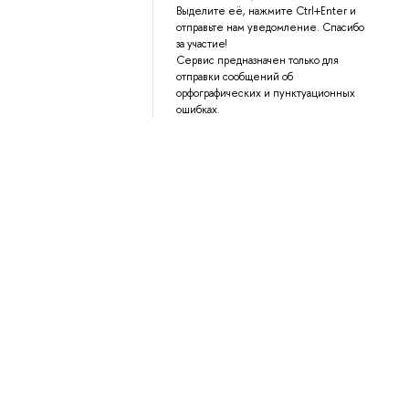
Выделите её, нажмите Ctrl+Enter и
отправьте нам уведомление. Спасибо
за участие!
Сервис предназначен только для
отправки сообщений об
орфографических и пунктуационных
ошибках.