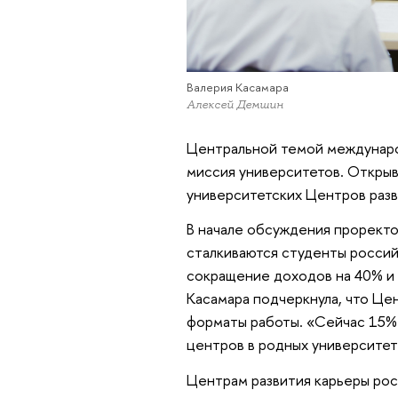
Валерия Касамара
Алексей Демшин
Центральной темой междунаро
миссия университетов. Открыва
университетских Центров раз
В начале обсуждения прорект
сталкиваются студенты россий
сокращение доходов на 40% и 
Касамара подчеркнула, что Це
форматы работы. «Сейчас 15%
центров в родных университет
Центрам развития карьеры рос