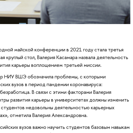
дной майской конференции в 2021 году стала третья
я круглый стол, Валерия Касамара назвала деятельность
вития карьеры воплощением третьей миссии.
ор НИУ ВШЭ обозначила проблемы, с которыми
ских вузов в период пандемии коронавируса:
безработица. В связи с этими факторами Валерия
нтры развития карьеры в университетах должны изменить
 студентов недовольны деятельностью карьерных
ах», отметила Валерия Александровна.
сийских вузов важно научить студентов базовым навыкам