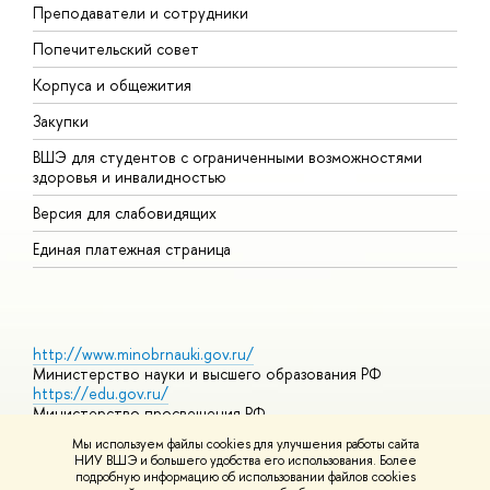
Преподаватели и сотрудники
О
Попечительский совет
П
Корпуса и общежития
П
Закупки
Д
ВШЭ для студентов с ограниченными возможностями
Д
здоровья и инвалидностью
А
Версия для слабовидящих
О
Единая платежная страница
http://www.minobrnauki.gov.ru/
Министерство науки и высшего образования РФ
https://edu.gov.ru/
Министерство просвещения РФ
https://elearning.hse.ru/mooc
Мы используем файлы cookies для улучшения работы сайта
Массовые открытые онлайн-курсы
НИУ ВШЭ и большего удобства его использования. Более
подробную информацию об использовании файлов cookies