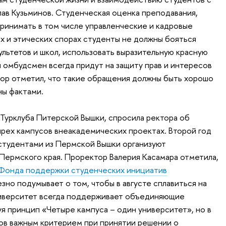
лав Кузьминов. Студенческая оценка преподавания,
ринимать в том числе управленческие и кадровые
ях и этических спорах студенты не должны бояться
ультетов и школ, использовать выразительную красную
и омбудсмен всегда придут на защиту прав и интересов
тор отметил, что такие обращения должны быть хорошо
ны фактами.
Турклуба Питерской Вышки, спросила ректора об
рех кампусов внеакадемических проектах. Второй год
 студентами из Пермской Вышки организуют
Пермского края. Проректор Валерия Касамара отметила,
Фонда поддержки студенческих инициатив
ьезно подумывает о том, чтобы в августе сплавиться на
ниверситет всегда поддерживает объединяющие
я принцип «Четыре кампуса – один университет», но в
ов важным критерием при принятии решении о