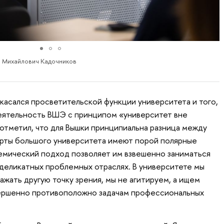
й Михайлович Кадочников
асался просветительской функции университета и того,
деятельность ВШЭ с принципом «университет вне
 отметил, что для Вышки принципиальна разница между
ксперты большого университета имеют порой полярные
демический подход позволяет им взвешенно заниматься
деликатных проблемных отраслях. В университете мы
ажать другую точку зрения, мы не агитируем, а ищем
вершенно противоположно задачам профессиональных