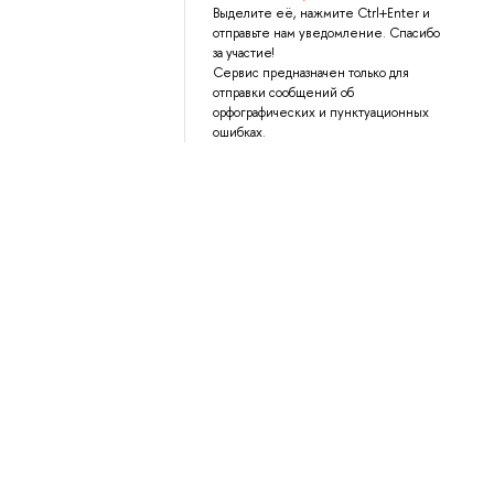
Выделите её, нажмите Ctrl+Enter и
отправьте нам уведомление. Спасибо
за участие!
Сервис предназначен только для
отправки сообщений об
орфографических и пунктуационных
ошибках.