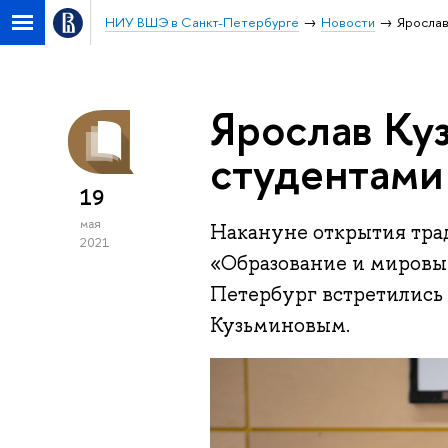
НИУ ВШЭ в Санкт-Петербурге
Новости
Ярослав
Ярослав Ку
студентами
19
мая
Накануне открытия тр
2021
«Образование и миров
Петербург встретились 
Кузьминовым.