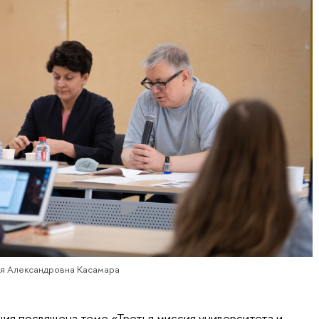
ия Александровна Касамара
ция посвящена теме «Третья миссия университета и