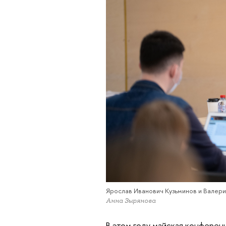
Ярослав Иванович Кузьминов и Валер
Анна Зырянова
В этом году майская конферен