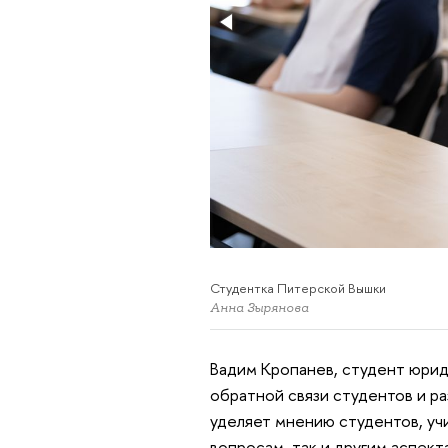
Студентка Питерской Вышки
Анна Зырянова
Вадим Кропанев, студент юрид
обратной связи студентов и р
уделяет мнению студентов, учи
вопросам, так и другим аспек