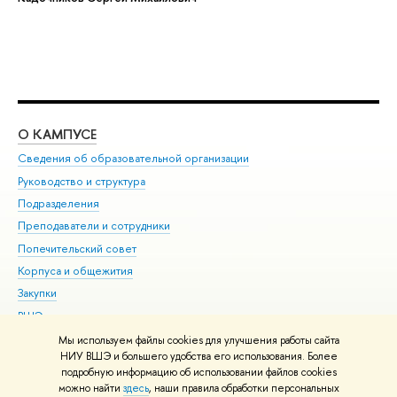
О КАМПУСЕ
ОБ
Сведения об образовательной организации
Мер
Руководство и структура
Мер
Подразделения
Дов
Преподаватели и сотрудники
Ол
Попечительский совет
При
Корпуса и общежития
При
Закупки
Ди
ВШЭ для студентов с ограниченными возможностями
До
здоровья и инвалидностью
Ас
Мы используем файлы cookies для улучшения работы сайта
Версия для слабовидящих
НИУ ВШЭ и большего удобства его использования. Более
Обр
подробную информацию об использовании файлов cookies
Единая платежная страница
можно найти
здесь
, наши правила обработки персональных