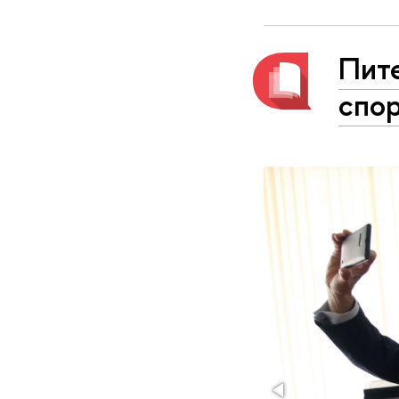
Пите
спо