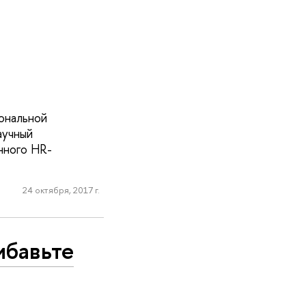
ональной
аучный
нного HR-
24 октября, 2017 г.
ибавьте