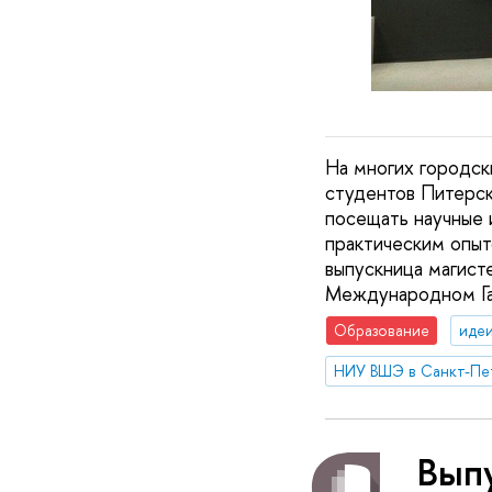
На многих городск
студентов Питерск
посещать научные 
практическим опыт
выпускница магист
Международном Га
Образование
идеи
НИУ ВШЭ в Санкт-Пе
Вып