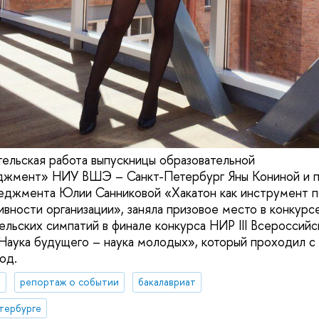
ельская работа выпускницы образовательной
жмент» НИУ ВШЭ – Санкт-Петербург Яны Кониной и п
еджмента Юлии Санниковой «Хакатон как инструмент 
ивности организации», заняла призовое место в конкур
тельских симпатий в финале конкурса НИР III Всеросси
Наука будущего – наука молодых», который проходил с
од.
я
репортаж о событии
бакалавриат
тербурге