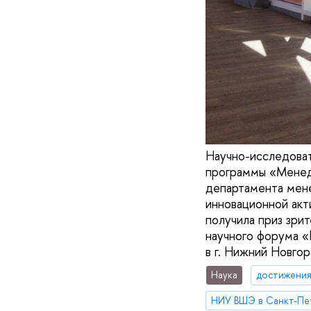
Научно-исследоват
программы «Менед
департамента мен
инновационной акт
получила приз зри
научного форума «
в г. Нижний Новгор
Наука
достижени
НИУ ВШЭ в Санкт-Пе