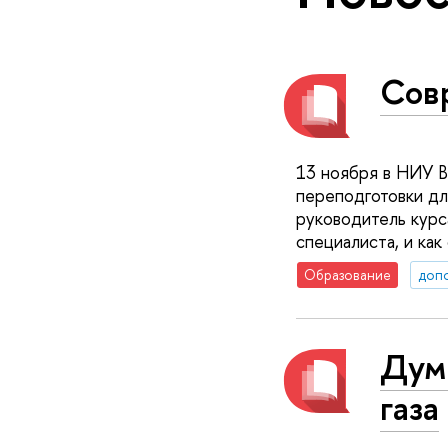
Сов
13 ноября в НИУ 
переподготовки д
руководитель курс
специалиста, и ка
Образование
доп
Дума
газа