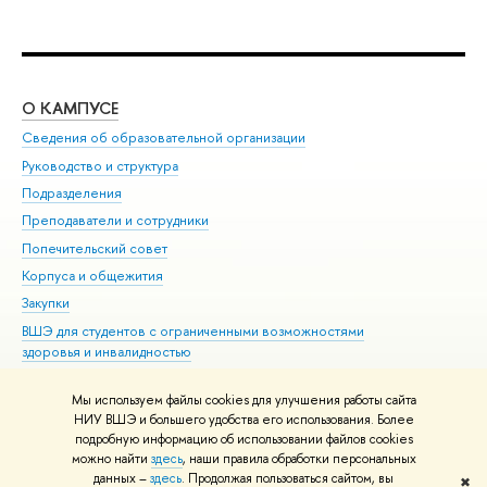
О КАМПУСЕ
ОБ
Сведения об образовательной организации
Мер
Руководство и структура
Мер
Подразделения
Дов
Преподаватели и сотрудники
Ол
Попечительский совет
При
Корпуса и общежития
При
Закупки
Ди
ВШЭ для студентов с ограниченными возможностями
До
здоровья и инвалидностью
Ас
Версия для слабовидящих
Обр
Мы используем файлы cookies для улучшения работы сайта
Единая платежная страница
НИУ ВШЭ и большего удобства его использования. Более
подробную информацию об использовании файлов cookies
можно найти
здесь
, наши правила обработки персональных
данных –
здесь
. Продолжая пользоваться сайтом, вы
✖