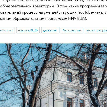
образовательной траектории. О том, какие программы вво
овательный процесс на уже действующих, YouTube-каналу 
новным образовательным программам НИУ ВШЭ.
еи и опыт
новое в ВШЭ
дискуссии
бакалавриат
магистратура