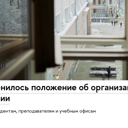
енилось положение об организ
ции
удентам, преподавателям и учебным офисам