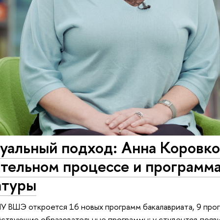
уальный подход: Анна Коровко
тельном процессе и программа
атуры
ИУ ВШЭ откроется 16 новых программ бакалавриата, 9 про
йствующие образовательные программы: у студентов появ