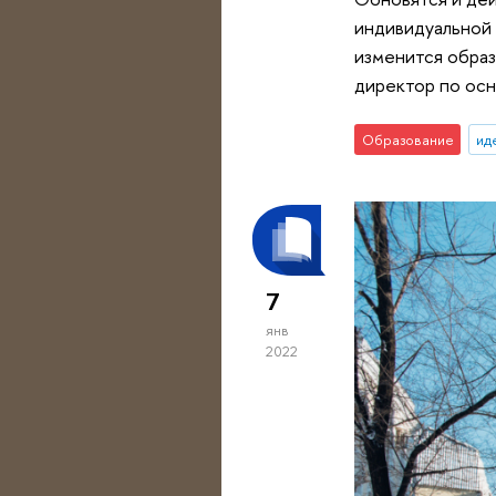
индивидуальной 
изменится образ
директор по ос
Образование
ид
7
янв
2022