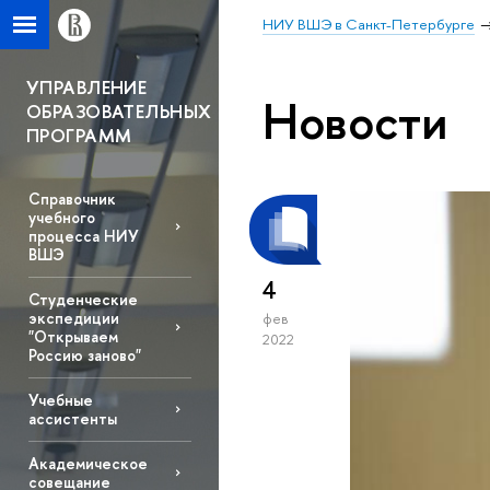
НИУ ВШЭ в Санкт-Петербурге
УПРАВЛЕНИЕ
Новости
ОБРАЗОВАТЕЛЬНЫХ
ПРОГРАММ
Справочник
учебного
процесса НИУ
ВШЭ
4
Студенческие
экспедиции
фев
"Открываем
2022
Россию заново"
Учебные
ассистенты
Академическое
совещание