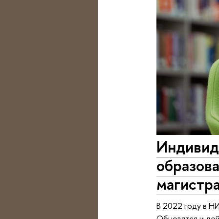
Индивид
образова
магистр
В 2022 году в Н
Обновятся и де