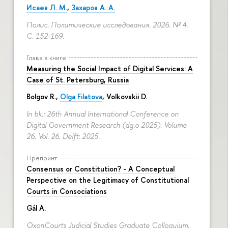
Исаев Л. М.
,
Захаров А. А.
Полис. Политические исследования. 2026. № 4.
С. 152-169.
Глава в книге
Measuring the Social Impact of Digital Services: A
Case of St. Petersburg, Russia
Bolgov R.,
Olga Filatova
, Volkovskii D.
In bk.: 26th Annual International Conference on
Digital Government Research (dg.o 2025). Volume
26. Vol. 26. Delft: 2025.
Препринт
Consensus or Constitution? - A Conceptual
Perspective on the Legitimacy of Constitutional
Courts in Consociations
Gál A.
OxonCourts Judicial Studies Graduate Colloquium.