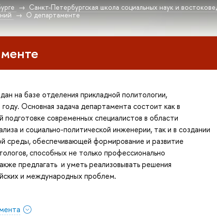
урге
Санкт-Петербургская школа социальных наук и востокове
ений
О департаменте
аменте
ан на базе отделения прикладной политологии,
 году. Основная задача департамента состоит как в
й подготовке современных специалистов в области
ализа и социально-политической инженерии, так и в создании
ой среды, обеспечивающей формирование и развитие
ологов, способных не только профессионально
также предлагать и уметь реализовывать решения
ийских и международных проблем.
мента