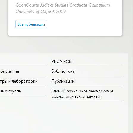
OxonCourts Judicial Studies Graduate Colloquium.
University of Oxford, 2019
Все публикации
РЕСУРСЫ
роприятия
Библиотека
тры и лаборатории
Публикации
ные группы
Единый архив экономических и
социологических данных