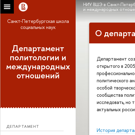
НИУ ВШЭ в Санкт-Петерб
и международных отнош
Санкт-Петербургская школа
социальных наук
О департ
Департамент
политологии и
Департамент созд
международных
открытого в 2005
отношений
профессионально
политического ан
особой творческ
сообщества полит
исследовать, но 
актуальных росс
ДЕПАРТАМЕНТ
История департа