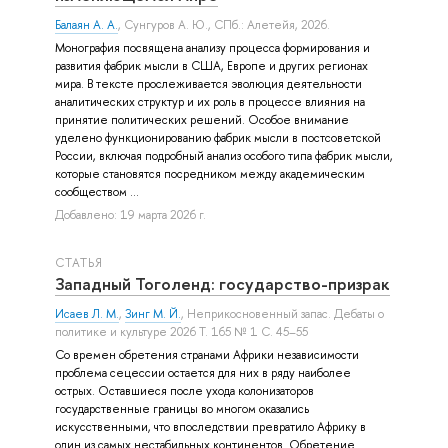
Балаян А. А.
,
Сунгуров А. Ю.
, СПб.: Алетейя, 2026.
Монография посвящена анализу процесса формирования и
развития фабрик мысли в США, Европе и других регионах
мира. В тексте прослеживается эволюция деятельности
аналитических структур и их роль в процессе влияния на
принятие политических решений. Особое внимание
уделено функционированию фабрик мысли в постсоветской
России, включая подробный анализ особого типа фабрик мысли,
которые становятся посредником между академическим
сообществом ...
Добавлено: 19 марта 2026 г.
СТАТЬЯ
Западный Тоголенд: государство-призрак
Исаев Л. М.
,
Зинг М. Й.
, Неприкосновенный запас. Дебаты о
политике и культуре 2026 Т. 165 № 1 С. 45–55
Со времен обретения странами Африки независимости
проблема сецессии остается для них в ряду наиболее
острых. Оставшиеся после ухода колонизаторов
государственные границы во многом оказались
искусственными, что впоследствии превратило Африку в
один из самых нестабильных континентов. Обретение