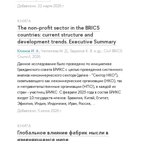
Добавлено: 22 марта 2026 г.
КНИГА
The non-profit sector in the BRICS
countries: current structure and
development trends. Executive Summary
Климов И. А.
,
Чепелева М. Д.
,
Гаврилов К. В.
и др.
, Civil BRICS
Council, 2026.
Данное исследование было проведено по инициативе
Гражданского совета БРИКС с целью проведения системного
анализа некоммерческого сектора (далее - "Сектор НКО"),
охватывающего как некоммерческие организации (НКО), так
и неправительственные организации (НПО), в каждой из
стран - участниц БРИКС. С февраля 2025 года в состав БРИКС
входят 10 государств-членов: Бразилия, Китай, Египет,
Эфиопия, Индия, Индонезия, Иран, Россия, ...
Добавлено: 5 июня 2026 г.
КНИГА
Глобальное влияние фабрик мысли в
изменяющемся мире