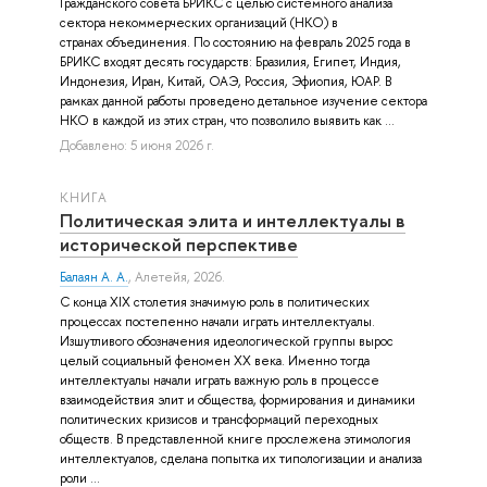
Гражданского совета БРИКС с целью системного анализа
сектора некоммерческих организаций (НКО) в
странах объединения. По состоянию на февраль 2025 года в
БРИКС входят десять государств: Бразилия, Египет, Индия,
Индонезия, Иран, Китай, ОАЭ, Россия, Эфиопия, ЮАР. В
рамках данной работы проведено детальное изучение сектора
НКО в каждой из этих стран, что позволило выявить как ...
Добавлено: 5 июня 2026 г.
КНИГА
Политическая элита и интеллектуалы в
исторической перспективе
Балаян А. А.
, Алетейя, 2026.
С конца XIX столетия значимую роль в политических
процессах постепенно начали играть интеллектуалы.
Изшутливого обозначения идеологической группы вырос
целый социальный феномен XX века. Именно тогда
интеллектуалы начали играть важную роль в процессе
взаимодействия элит и общества, формирования и динамики
политических кризисов и трансформаций переходных
обществ. В представленной книге прослежена этимология
интеллектуалов, сделана попытка их типологизации и анализа
роли ...