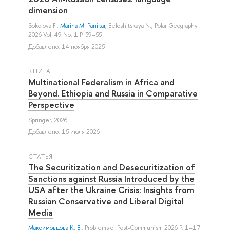
dimension
Sokolova F.
,
Marina M. Panikar
,
Beloshitskaya N.
, Polar Geography
2026 Vol. 49 No. 1 P. 39–55
Добавлено: 14 ноября 2025 г.
КНИГА
Multinational Federalism in Africa and
Beyond. Ethiopia and Russia in Comparative
Perspective
Springer, 2026.
Добавлено: 15 июля 2026 г.
СТАТЬЯ
The Securitization and Desecuritization of
Sanctions against Russia Introduced by the
USA after the Ukraine Crisis: Insights from
Russian Conservative and Liberal Digital
Media
Максимовцова К. В.
, Problems of Post-Communism 2026 P. 1–17