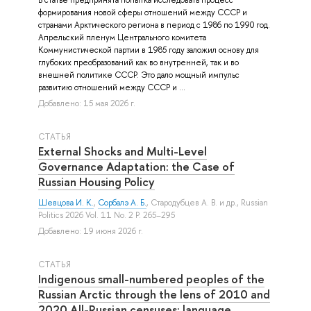
формирования новой сферы отношений между СССР и
странами Арктического региона в период с 1986 по 1990 год.
Апрельский пленум Центрального комитета
Коммунистической партии в 1985 году заложил основу для
глубоких преобразований как во внутренней, так и во
внешней политике СССР. Это дало мощный импульс
развитию отношений между СССР и ...
Добавлено: 15 мая 2026 г.
СТАТЬЯ
External Shocks and Multi-Level
Governance Adaptation: the Case of
Russian Housing Policy
Шевцова И. К.
,
Сорбалэ А. Б.
,
Стародубцев А. В.
и др.
, Russian
Politics 2026 Vol. 11 No. 2 P. 265–295
Добавлено: 19 июня 2026 г.
СТАТЬЯ
Indigenous small-numbered peoples of the
Russian Arctic through the lens of 2010 and
2020 All-Russian censuses: language