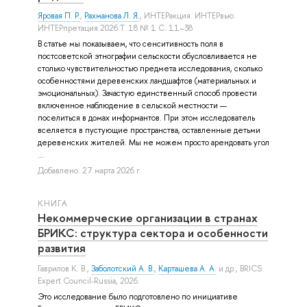
Яровая П. Р.
,
Рахманова Л. Я.
, ИНТЕРакция. ИНТЕРвью.
ИНТЕРпретация 2026 Т. 18 № 1 С. 11–38
В статье мы показываем, что сенситивность поля в
постсоветской этнографии сельскости обусловливается не
столько чувствительностью предмета исследования, сколько
особенностями деревенских ландшафтов (материальных и
эмоциональных). Зачастую единственный способ провести
включенное наблюдение в сельской местности —
поселиться в домах информантов. При этом исследователь
вселяется в пустующие пространства, оставленные детьми
деревенских жителей. Мы не можем просто арендовать угол
...
Добавлено: 27 марта 2026 г.
КНИГА
Некоммерческие организации в странах
БРИКС: структура сектора и особенности
развития
Гаврилов К. В.
,
Заболотский А. В.
,
Карташева А. А.
и др.
, BRICS
Expert Council-Russia, 2026.
Это исследование было подготовлено по инициативе