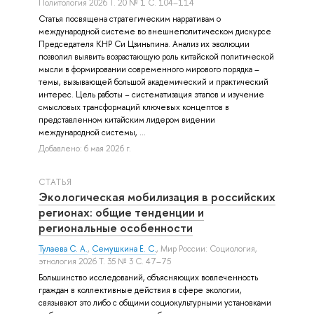
Политология 2026 Т. 20 № 1 С. 104–114
Статья посвящена стратегическим нарративам о
международной системе во внешнеполитическом дискурсе
Председателя КНР Си Цзиньпина. Анализ их эволюции
позволил выявить возрастающую роль китайской политической
мысли в формировании современного мирового порядка –
темы, вызывающей большой академический и практический
интерес. Цель работы − систематизация этапов и изучение
смысловых трансформаций ключевых концептов в
представленном китайским лидером видении
международной системы, ...
Добавлено: 6 мая 2026 г.
СТАТЬЯ
Экологическая мобилизация в российских
регионах: общие тенденции и
региональные особенности
Тулаева С. А.
,
Семушкина Е. С.
, Мир России: Социология,
этнология 2026 Т. 35 № 3 С. 47–75
Большинство исследований, объясняющих вовлеченность
граждан в коллективные действия в сфере экологии,
связывают это либо с общими социокультурными установками