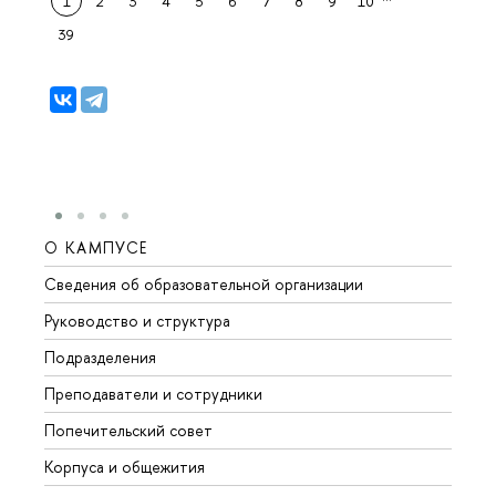
1
2
3
4
5
6
7
8
9
10
39
О КАМПУСЕ
ОБР
Сведения об образовательной организации
Мероп
Руководство и структура
Мероп
Подразделения
Довуз
Преподаватели и сотрудники
Олим
Попечительский совет
Прием
Корпуса и общежития
Прием