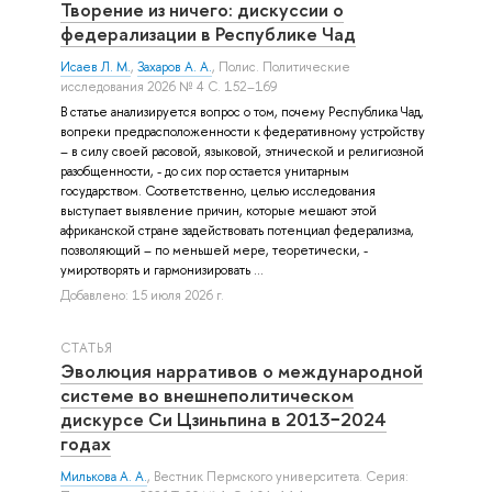
Творение из ничего: дискуссии о
федерализации в Республике Чад
Исаев Л. М.
,
Захаров А. А.
, Полис. Политические
исследования 2026 № 4 С. 152–169
В статье анализируется вопрос о том, почему Республика Чад,
вопреки предрасположенности к федеративному устройству
– в силу своей расовой, языковой, этнической и религиозной
разобщенности, - до сих пор остается унитарным
государством. Соответственно, целью исследования
выступает выявление причин, которые мешают этой
африканской стране задействовать потенциал федерализма,
позволяющий – по меньшей мере, теоретически, -
умиротворять и гармонизировать ...
Добавлено: 15 июля 2026 г.
СТАТЬЯ
Эволюция нарративов о международной
системе во внешнеполитическом
дискурсе Си Цзиньпина в 2013−2024
годах
Милькова А. А.
, Вестник Пермского университета. Серия: