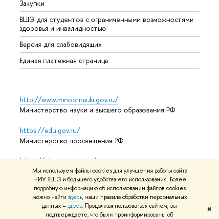
Закупки
Дипл
ВШЭ для студентов с ограниченными возможностями
Допол
здоровья и инвалидностью
Аспир
Версия для слабовидящих
Обрат
Единая платежная страница
http://www.minobrnauki.gov.ru/
Министерство науки и высшего образования РФ
https://edu.gov.ru/
Министерство просвещения РФ
https://elearning.hse.ru/mooc
Массовые открытые онлайн-курсы
Мы используем файлы cookies для улучшения работы сайта
НИУ ВШЭ и большего удобства его использования. Более
подробную информацию об использовании файлов cookies
можно найти
здесь
, наши правила обработки персональных
данных –
здесь
. Продолжая пользоваться сайтом, вы
© НИУ ВШЭ 1993–2026
Адреса и контакты
Условия
✖
подтверждаете, что были проинформированы об
использования материалов
Политика конфиденциальности