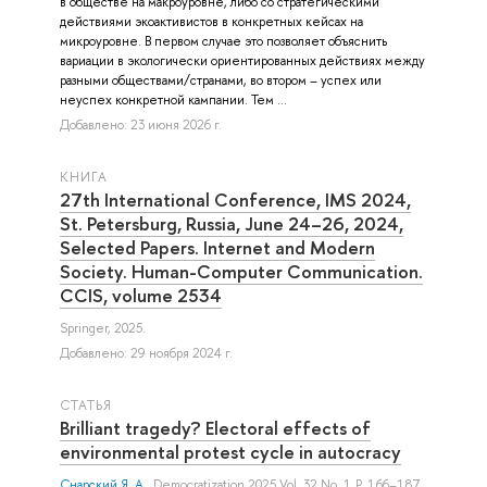
в обществе на макроуровне, либо со стратегическими
действиями экоактивистов в конкретных кейсах на
микроуровне. В первом случае это позволяет объяснить
вариации в экологически ориентированных действиях между
разными обществами/странами, во втором – успех или
неуспех конкретной кампании. Тем ...
Добавлено: 23 июня 2026 г.
КНИГА
27th International Conference, IMS 2024,
St. Petersburg, Russia, June 24–26, 2024,
Selected Papers. Internet and Modern
Society. Human-Computer Communication.
CCIS, volume 2534
Springer, 2025.
Добавлено: 29 ноября 2024 г.
СТАТЬЯ
Brilliant tragedy? Electoral effects of
environmental protest cycle in autocracy
Снарский Я. А.
, Democratization 2025 Vol. 32 No. 1 P. 166–187