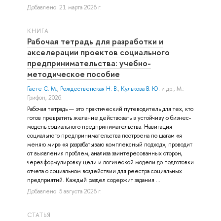
Добавлено: 21 марта 2026 г.
КНИГА
Рабочая тетрадь для разработки и
акселерации проектов социального
предпринимательства: учебно-
методическое пособие
Гаете С. М.
,
Рождественская Н. В.
,
Кулькова В. Ю.
и др.
, М.:
Грифон, 2026.
Рабочая тетрадь — это практический путеводитель для тех, кто
готов превратить желание действовать в устойчивую бизнес-
модель социального предпринимательства. Навигация
социального предпринимательства построена по шагам «я
меняю мир» «я разрабатываю комплексный подход», проводит
от выявления проблем, анализа заинтересованных сторон,
через формулировку цели и логической модели до подготовки
отчета о социальном воздействии для реестра социальных
предприятий. Каждый раздел содержит задания ...
Добавлено: 5 августа 2026 г.
СТАТЬЯ