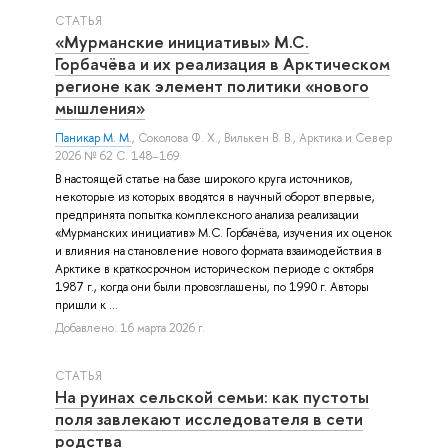
СТАТЬЯ
«Мурманские инициативы» М.С.
Горбачёва и их реализация в Арктическом
регионе как элемент политики «нового
мышления»
Паникар М. М.
,
Соколова Ф. Х.
,
Вилькен В. В.
, Арктика и Север
2026 № 62 С. 148–169
В настоящей статье на базе широкого круга источников,
некоторые из которых вводятся в научный оборот впервые,
предпринята попытка комплексного анализа реализации
«Мурманских инициатив» М.C. Горбачёва, изучения их оценок
и влияния на становление нового формата взаимодействия в
Арктике в краткосрочном историческом периоде с октября
1987 г., когда они были провозглашены, по 1990 г. Авторы
пришли к ...
Добавлено: 16 марта 2026 г.
СТАТЬЯ
На руинах сельской семьи: как пустоты
поля завлекают исследователя в сети
родства