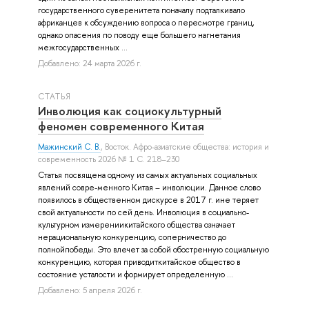
государственного суверенитета поначалу подталкивало
африканцев к обсуждению вопроса о пересмотре границ,
однако опасения по поводу еще большего нагнетания
межгосударственных ...
Добавлено: 24 марта 2026 г.
СТАТЬЯ
Инволюция как социокультурный
феномен современного Китая
Мажинский С. В.
, Восток. Афро-азиатские общества: история и
современность 2026 № 1 С. 218–230
Статья посвящена одному из самых актуальных социальных
явлений совре-менного Китая – инволюции. Данное слово
появилось в общественном дискурсе в 2017 г. ине теряет
свой актуальности по сей день. Инволюция в социально-
культурном измерениикитайского общества означает
нерациональную конкуренцию, соперничество до
полнойпобеды. Это влечет за собой обостренную социальную
конкуренцию, которая приводиткитайское общество в
состояние усталости и формирует определенную ...
Добавлено: 5 апреля 2026 г.