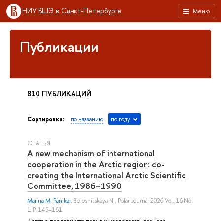
НИУ ВШЭ в Санкт-Петербурге
Меню
Публикации
810 ПУБЛИКАЦИЙ
Сортировка:
по названию
по году
СТАТЬЯ
A new mechanism of international
cooperation in the Arctic region: co-
creating the International Arctic Scientific
Committee, 1986–1990
Marina M. Panikar
,
Beloshitskaya N.
, Polar Journal 2026 Vol. 16 No.
1 P. 145–161
В статье предпринята попытка исследовать процесс